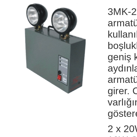
3MK-22
armatü
kullan
boşlukl
geniş 
aydınl
armatü
girer.
varlığ
göster
2 x 2