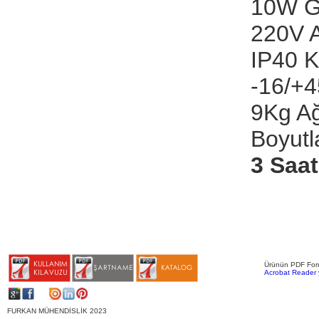
10W G
220V A
IP40 K
-16/+4
9Kg Ağ
Boyut
3 Saa
Ürünün PDF Forma
Acrobat Reader ya
FURKAN MÜHENDİSLİK 2023