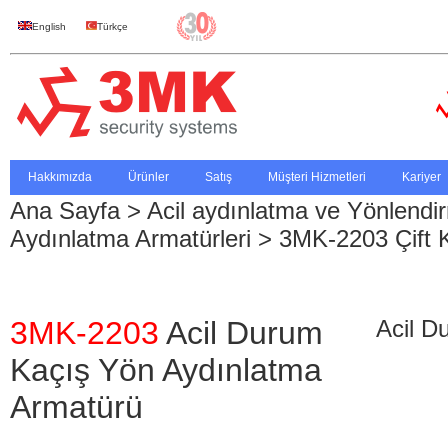
English
Türkçe
Hakkımızda
Ürünler
Satış
Müşteri Hizmetleri
Kariyer
Ana Sayfa
>
Acil aydınlatma ve Yönlendi
Aydınlatma Armatürleri
> 3MK-2203 Çift 
3MK-2203
Acil Durum
Acil D
Kaçış Yön Aydınlatma
Armatürü