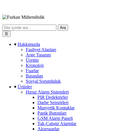
Ara
☰
▾
Hakkımızda
Faaliyet Alanları
Arge Tasarım
Üretim
Kronoloji
Fuarlar
Basından
Sosyal Sorumluluk
▾
Ürünler
Hırsız Alarm Sistemleri
PIR Dedektörler
Darbe Sensörleri
Manyetik Kontaklar
Panik Butonları
GSM Alarm Paneli
Tak-Çalıştır Alarmlar
Aksesuarlar