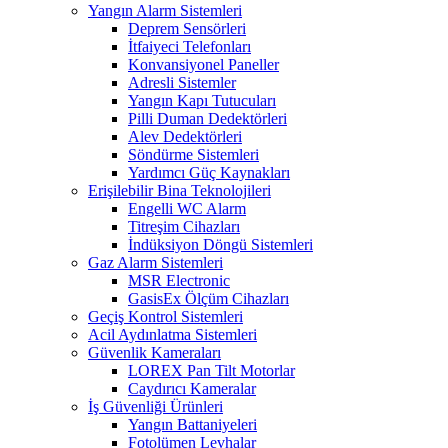
Yangın Alarm Sistemleri
Deprem Sensörleri
İtfaiyeci Telefonları
Konvansiyonel Paneller
Adresli Sistemler
Yangın Kapı Tutucuları
Pilli Duman Dedektörleri
Alev Dedektörleri
Söndürme Sistemleri
Yardımcı Güç Kaynakları
Erişilebilir Bina Teknolojileri
Engelli WC Alarm
Titreşim Cihazları
İndüksiyon Döngü Sistemleri
Gaz Alarm Sistemleri
MSR Electronic
GasisEx Ölçüm Cihazları
Geçiş Kontrol Sistemleri
Acil Aydınlatma Sistemleri
Güvenlik Kameraları
LOREX Pan Tilt Motorlar
Caydırıcı Kameralar
İş Güvenliği Ürünleri
Yangın Battaniyeleri
Fotolümen Levhalar