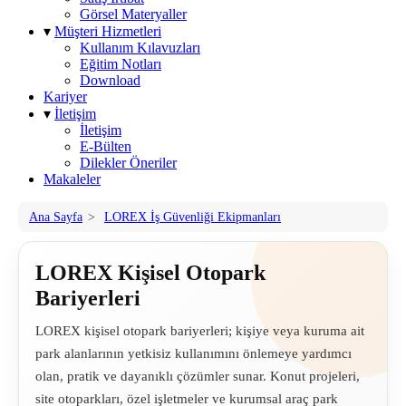
Görsel Materyaller
▾
Müşteri Hizmetleri
Kullanım Kılavuzları
Eğitim Notları
Download
Kariyer
▾
İletişim
İletişim
E-Bülten
Dilekler Öneriler
Makaleler
Ana Sayfa
>
LOREX İş Güvenliği Ekipmanları
LOREX Kişisel Otopark
Bariyerleri
LOREX kişisel otopark bariyerleri; kişiye veya kuruma ait
park alanlarının yetkisiz kullanımını önlemeye yardımcı
olan, pratik ve dayanıklı çözümler sunar. Konut projeleri,
site otoparkları, özel işletmeler ve kurumsal araç park