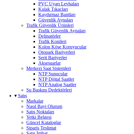
PVC Uyarı Levhaları
Kulak Tıkaçları
Kaydırmaz Bantları
Güvenlik Aynaları
Trafik Güvenlik Ürünleri
Trafik Güvenlik Aynaları
Delinatörler
Trafik Konileri
Kolon Köşe Koruyucular
Otopark Bariyerleri
Şerit Bariyerler
Aksesuarlar
Merkezi Saat Sistemleri
NTP Sunucular
NTP Dijital Saatler
NTP Analog Saatler
Su Baskını Dedektörleri
▾
Satış
Markalar
Nasıl Bayi Olurum
Satış Noktaları
Yetki Belgesi
Güncel Kataloglar
Sipariş Teslimat
Satış İrtibat