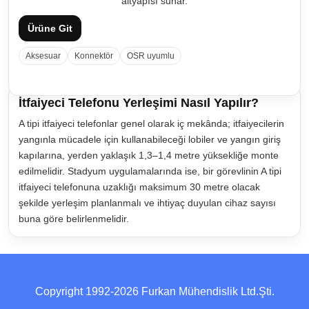
altyapısı sunar.
Ürüne Git
Aksesuar
Konnektör
OSR uyumlu
İtfaiyeci Telefonu Yerleşimi Nasıl Yapılır?
A tipi itfaiyeci telefonlar genel olarak iç mekânda; itfaiyecilerin
yangınla mücadele için kullanabileceği lobiler ve yangın giriş
kapılarına, yerden yaklaşık 1,3–1,4 metre yüksekliğe monte
edilmelidir. Stadyum uygulamalarında ise, bir görevlinin A tipi
itfaiyeci telefonuna uzaklığı maksimum 30 metre olacak
şekilde yerleşim planlanmalı ve ihtiyaç duyulan cihaz sayısı
buna göre belirlenmelidir.
Copyright 1992-2026 Furkan Mühendislik Ltd.Şti.