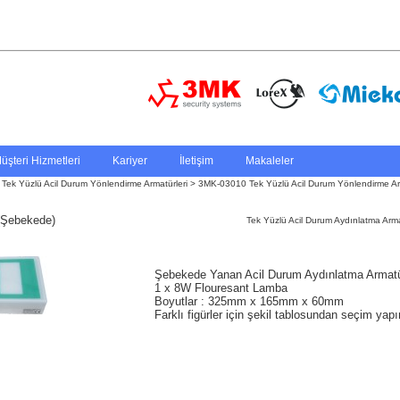
üşteri Hizmetleri
Kariyer
İletişim
Makaleler
>
Tek Yüzlü Acil Durum Yönlendirme Armatürleri
> 3MK-03010 Tek Yüzlü Acil Durum Yönlendirme A
(Şebekede)
Tek Yüzlü Acil Durum Aydınlatma Arma
Şebekede Yanan Acil Durum Aydınlatma Armat
1 x 8W Flouresant Lamba
Boyutlar : 325mm x 165mm x 60mm
Farklı figürler için şekil tablosundan seçim yapı