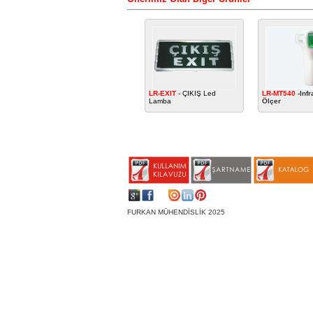
LR-EXIT
- ÇIKIŞ Led
LR-MT540
-Infr
Lamba
Ölçer
FURKAN MÜHENDİSLİK 2025