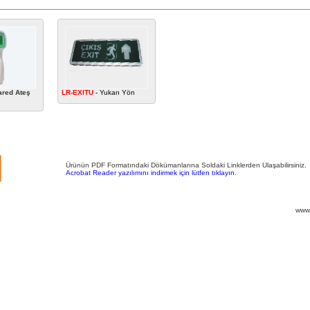
ared Ateş
LR-EXITU
- Yukarı Yön
Ürünün PDF Formatındaki Dökümanlarına Soldaki Linklerden Ulaşabilirsiniz
.
Acrobat Reader yazılımını indirmek için lütfen tıklayın.
www.