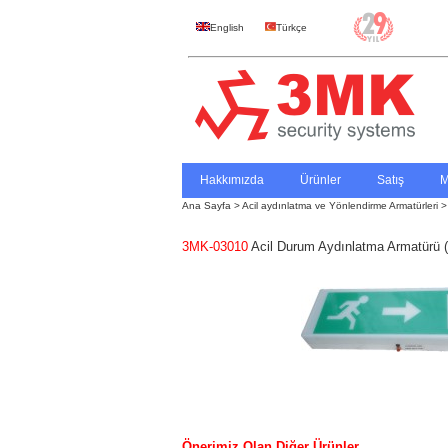
English
Türkçe
Hakkımızda
Ürünler
Satış
M
Ana Sayfa
>
Acil aydınlatma ve Yönlendirme Armatürleri
3MK-03010
Acil Durum Aydınlatma Armatürü 
Önerimiz Olan Diğer Ürünler