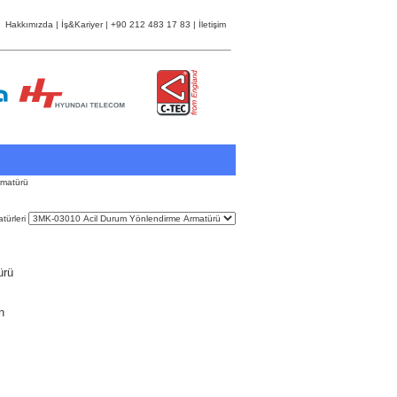
Hakkımızda
|
İş&Kariyer
| +90 212 483 17 83 |
İletişim
rmatürü
türleri
ürü
n