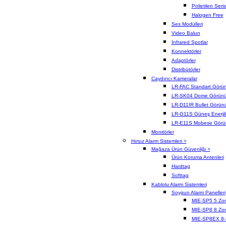
Polietilen Seris
Halogen Free
Ses Modülleri
Video Balun
Infrared Spotlar
Konnektörler
Adaptörler
Distribütörler
Caydırıcı Kameralar
LR-FAC Standart Görü
LR-SK04 Dome Görün
LR-D11IR Bullet Görün
LR-G11S Güneş Enerjil
LR-E11S Mobese Görü
Monitörler
Hırsız Alarm Sistemleri >
Mağaza Ürün Güvenliği >
Ürün Koruma Antenleri
Hardtag
Softtag
Kablolu Alarm Sistemleri
Soygun Alarm Panelleri
MIE-SP5 5 Zo
MIE-SP8 8 Zo
MIE-SP8EX 8-