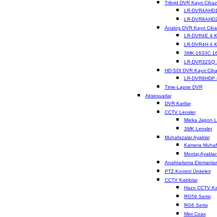
Tribrid DVR Kayıt Cihazl
LR-DVR4AHD1
LR-DVR8AHD2
Analog DVR Kayıt Cihaz
LR-DVR4E 4 K
LR-DVR4H 4 K
3MK-1633C 16
LR-DVR32SQ 
HD-SDI DVR Kayıt Cihaz
LR-DVR8HDP 
Time-Lapse DVR
Aksesuarlar
DVR Kartlar
CCTV Lensler
Mieka Japon L
3MK Lensler
Muhafazalar Ayaklar
Kamera Muhafa
Montaj Ayaklar
Anahtarlama Elemanlar
PTZ Kontrol Üniteleri
CCTV Kablolar
Hazır CCTV Ka
RG59 Serisi
RG6 Serisi
Mini Coax