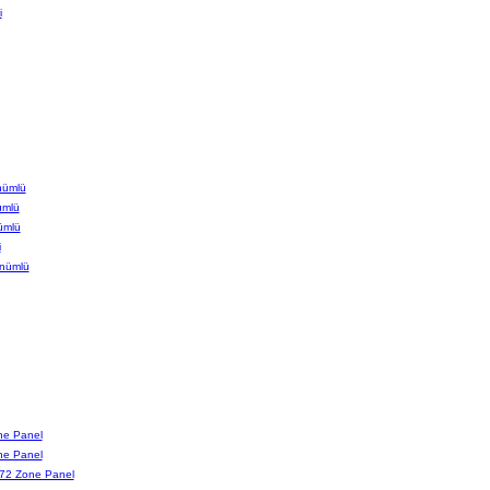
i
nümlü
ümlü
ümlü
i
nümlü
ne Panel
ne Panel
72 Zone Panel