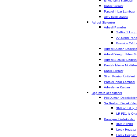
Isı Algılama Kabloları
Dahili Sirenler
Paralel İhbar Lambası
Alev Dedektörleri
Adresli Sistemler
Adresli Paneller
Saffire 1 Loop
AA Serisi Panel
Envision 2-8 
Adresli Duman Dedektör
Adresli Yangın İhbar Bu
Adresli Sıcaklık Dedektö
Kontak İzleme Modüller
Dahili Sirenler
Siren Kontrol Üniteleri
Paralel İhbar Lambası
Adresleme Kartları
Bağımsız Dedektörler
Pilli Duman Dedektörler
Su Baskını Dedektörler
3MK-PFD1 İç 
LR-FD1 İç Ort
Doğalgaz Dedektörleri
3MK-5120D
Lorex Hezgaz
Lorex Hezgaz 