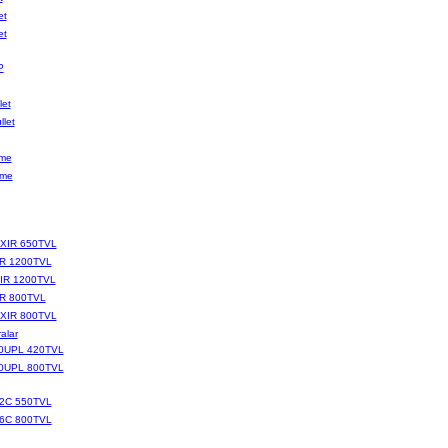
et
et
P
let
let
ome
ome
XIR 650TVL
IR 1200TVL
IR 1200TVL
R 800TVL
XIR 800TVL
alar
0UPL 420TVL
0UPL 800TVL
2C 550TVL
6C 800TVL