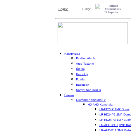
English
Türkçe
Hakkımızda
Faaliyet Alanları
Arge Tasarım
Üretim
Kronoloji
Fuarlar
Basından
Sosyal Sorumluluk
Ürünler
Güvenlik Kameraları >
HD-AHD Kameralar
LR-HD24P 1MP Dome
LR-HD24P2 2MP Dom
LR-HD24PB 1MP Bulle
LR-AHDT24 1,3MP Bull
LR-AHD42 1,3MP Bulle