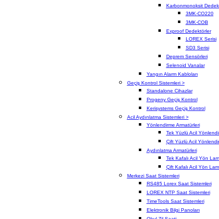
Karbonmonoksit Dedektö
3MK-CO220
3MK-COB
Exproof Dedektörler
LOREX Serisi
SD3 Serisi
Deprem Sensörleri
Selenoid Vanalar
Yangın Alarm Kabloları
Geçiş Kontrol Sistemleri >
Standalone Cihazlar
Progeny Geçiş Kontrol
Kerisystems Geçiş Kontrol
Acil Aydınlatma Sistemleri >
Yönlendirme Armatürleri
Tek Yüzlü Acil Yönlend
Çift Yüzlü Acil Yönlend
Aydınlatma Armatürleri
Tek Kafalı Acil Yön La
Çift Kafalı Acil Yön La
Merkezi Saat Sistemleri
RS485 Lorex Saat Sistemleri
LOREX NTP Saat Sistemleri
TimeTools Saat Sistemleri
Elektronik Bilgi Panoları
Okul Zil Saati