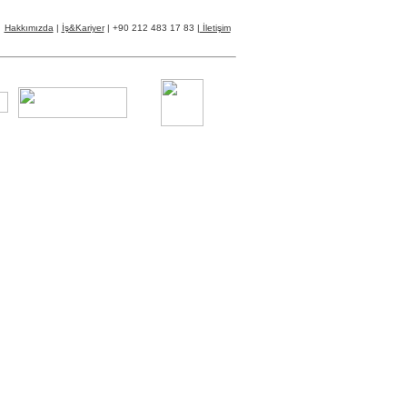
Hakkımızda
|
İş&Kariyer
| +90 212 483 17 83 |
İletişim