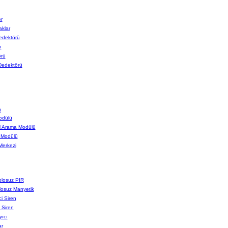
r
klar
edektörü
ı
rü
Dedektörü
i
odülü
 Arama Modülü
 Modülü
Merkezi
losuz PIR
osuz Manyetik
i Siren
 Siren
yıcı
ar