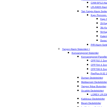
CAM-SP12 Alar
LR-AW20 Alarm
Tak Çalıştır Alarm Setler
Kapı Pencere A
Kapı 
2li K
3lü K
5li K
Kalem 
Duracel
PIR Alarm Setle
Yangın Alarm Sistemleri >
Konvansiyonel Sistemler
Konvansiyonel Panelle
CFP702 2 Zon
CFP704 4 Zon
CFP708 8 Zon
FirePlus 8-32 
Duman Dedektörleri
Multisensör Dedektörler
Yangın İhbar Butonları
Sıcaklık Dedektörleri
LOREX LR-23
Kablosuz Dedektörler
Beam Dedektörler