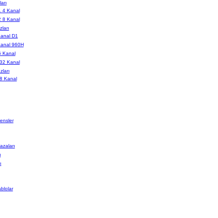
arı
 4 Kanal
 8 Kanal
ları
anal D1
anal 960H
 Kanal
32 Kanal
ları
8 Kanal
ensler
zaları
ı
ı
blolar