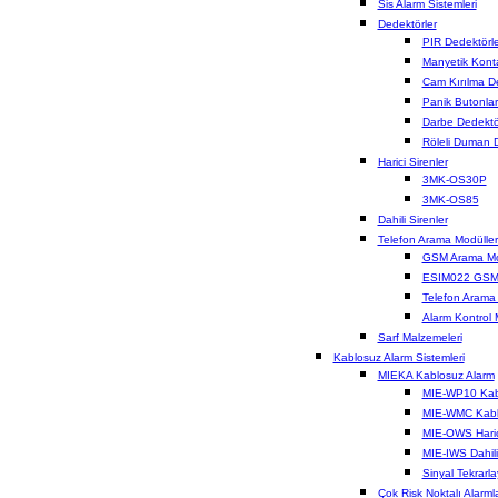
Sis Alarm Sistemleri
Dedektörler
PIR Dedektörle
Manyetik Konta
Cam Kırılma D
Panik Butonlar
Darbe Dedektö
Röleli Duman 
Harici Sirenler
3MK-OS30P
3MK-OS85
Dahili Sirenler
Telefon Arama Modüller
GSM Arama M
ESIM022 GSM
Telefon Arama
Alarm Kontrol 
Sarf Malzemeleri
Kablosuz Alarm Sistemleri
MIEKA Kablosuz Alarm
MIE-WP10 Kab
MIE-WMC Kabl
MIE-OWS Haric
MIE-IWS Dahili
Sinyal Tekrarla
Çok Risk Noktalı Alarml