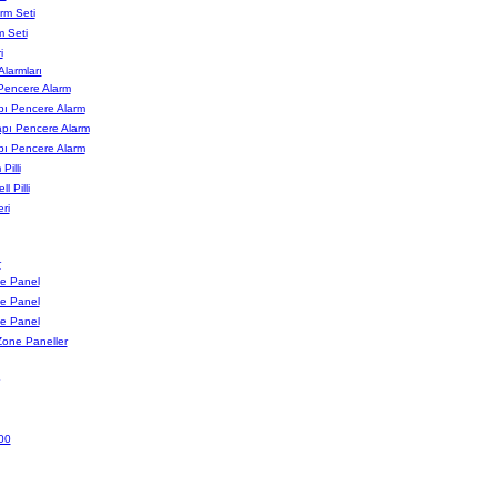
m Seti
 Seti
i
larmları
Pencere Alarm
apı Pencere Alarm
apı Pencere Alarm
apı Pencere Alarm
Pilli
l Pilli
ri
r
e Panel
e Panel
e Panel
Zone Paneller
00