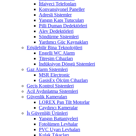
İtfaiyeci Telefonları
Konvansiyonel Paneller
Adresli Sistemler
Yangın Kapı Tutucuları
Pilli Duman Dedektörleri
Alev Dedektörleri
Söndürme Sistemleri
Yardımcı Güç Kaynakları
Erişilebilir Bina Teknolojileri
Engelli WC Alarm
Titreşim Cihazları
İndüksiyon Döngü Sistemleri
Gaz Alarm Sistemleri
MSR Electronic
GasisEx Ölçüm Cihazları
Geçiş Kontrol Sistemleri
Acil Aydınlatma Sistemleri
Güvenlik Kameraları
LOREX Pan Tilt Motorlar
Caydırıcı Kameralar
İş Güvenliği Ürünleri
Yangın Battaniyeleri
Fotolümen Levhalar
PVC Uyarı Levhaları
Kulak Tıkaçları