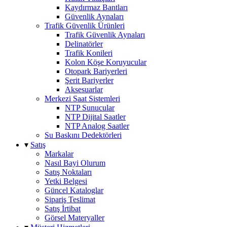
Kaydırmaz Bantları
Güvenlik Aynaları
Trafik Güvenlik Ürünleri
Trafik Güvenlik Aynaları
Delinatörler
Trafik Konileri
Kolon Köşe Koruyucular
Otopark Bariyerleri
Şerit Bariyerler
Aksesuarlar
Merkezi Saat Sistemleri
NTP Sunucular
NTP Dijital Saatler
NTP Analog Saatler
Su Baskını Dedektörleri
▾
Satış
Markalar
Nasıl Bayi Olurum
Satış Noktaları
Yetki Belgesi
Güncel Kataloglar
Sipariş Teslimat
Satış İrtibat
Görsel Materyaller