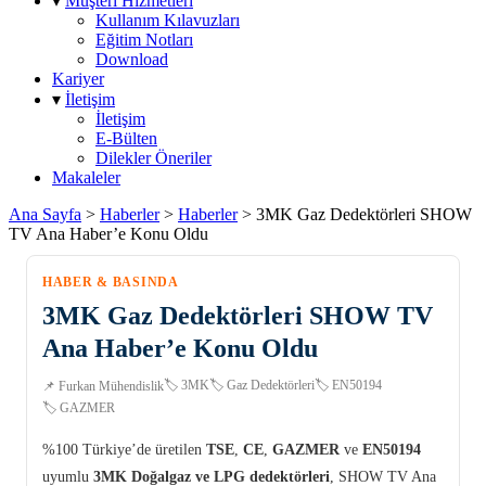
▾
Müşteri Hizmetleri
Kullanım Kılavuzları
Eğitim Notları
Download
Kariyer
▾
İletişim
İletişim
E-Bülten
Dilekler Öneriler
Makaleler
Ana Sayfa
>
Haberler
>
Haberler
>
3MK Gaz Dedektörleri SHOW
TV Ana Haber’e Konu Oldu
HABER & BASINDA
3MK Gaz Dedektörleri SHOW TV
Ana Haber’e Konu Oldu
🏷️ 3MK
🏷️ Gaz Dedektörleri
🏷️ EN50194
📌 Furkan Mühendislik
🏷️ GAZMER
%100 Türkiye’de üretilen
TSE
,
CE
,
GAZMER
ve
EN50194
uyumlu
3MK Doğalgaz ve LPG dedektörleri
, SHOW TV Ana