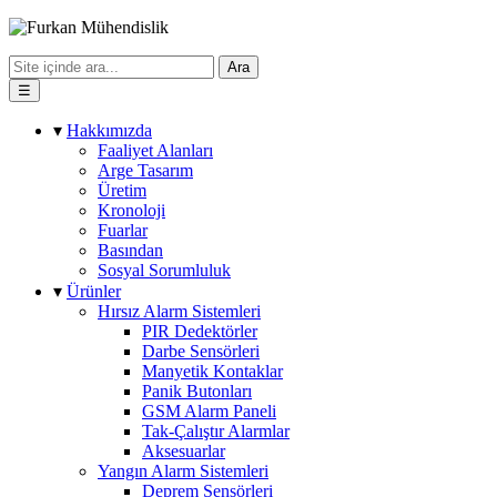
Ara
☰
▾
Hakkımızda
Faaliyet Alanları
Arge Tasarım
Üretim
Kronoloji
Fuarlar
Basından
Sosyal Sorumluluk
▾
Ürünler
Hırsız Alarm Sistemleri
PIR Dedektörler
Darbe Sensörleri
Manyetik Kontaklar
Panik Butonları
GSM Alarm Paneli
Tak-Çalıştır Alarmlar
Aksesuarlar
Yangın Alarm Sistemleri
Deprem Sensörleri