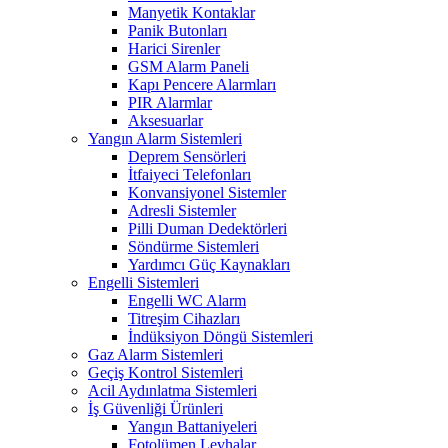
Manyetik Kontaklar
Panik Butonları
Harici Sirenler
GSM Alarm Paneli
Kapı Pencere Alarmları
PIR Alarmlar
Aksesuarlar
Yangın Alarm Sistemleri
Deprem Sensörleri
İtfaiyeci Telefonları
Konvansiyonel Sistemler
Adresli Sistemler
Pilli Duman Dedektörleri
Söndürme Sistemleri
Yardımcı Güç Kaynakları
Engelli Sistemleri
Engelli WC Alarm
Titreşim Cihazları
İndüksiyon Döngü Sistemleri
Gaz Alarm Sistemleri
Geçiş Kontrol Sistemleri
Acil Aydınlatma Sistemleri
İş Güvenliği Ürünleri
Yangın Battaniyeleri
Fotolümen Levhalar