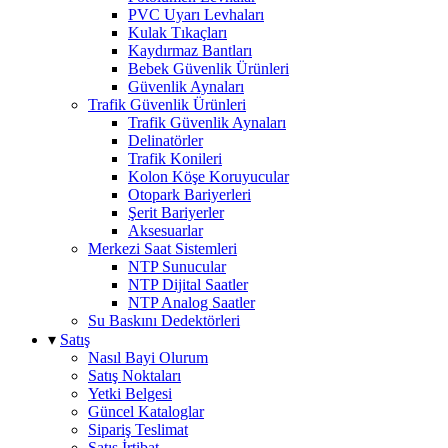
PVC Uyarı Levhaları
Kulak Tıkaçları
Kaydırmaz Bantları
Bebek Güvenlik Ürünleri
Güvenlik Aynaları
Trafik Güvenlik Ürünleri
Trafik Güvenlik Aynaları
Delinatörler
Trafik Konileri
Kolon Köşe Koruyucular
Otopark Bariyerleri
Şerit Bariyerler
Aksesuarlar
Merkezi Saat Sistemleri
NTP Sunucular
NTP Dijital Saatler
NTP Analog Saatler
Su Baskını Dedektörleri
▾
Satış
Nasıl Bayi Olurum
Satış Noktaları
Yetki Belgesi
Güncel Kataloglar
Sipariş Teslimat
Satış İrtibat