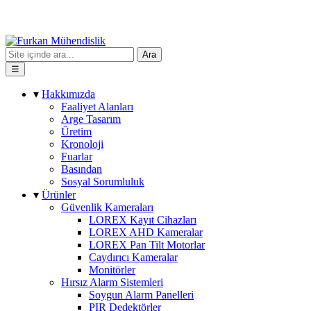
Ara
☰
▾
Hakkımızda
Faaliyet Alanları
Arge Tasarım
Üretim
Kronoloji
Fuarlar
Basından
Sosyal Sorumluluk
▾
Ürünler
Güvenlik Kameraları
LOREX Kayıt Cihazları
LOREX AHD Kameralar
LOREX Pan Tilt Motorlar
Caydırıcı Kameralar
Monitörler
Hırsız Alarm Sistemleri
Soygun Alarm Panelleri
PIR Dedektörler