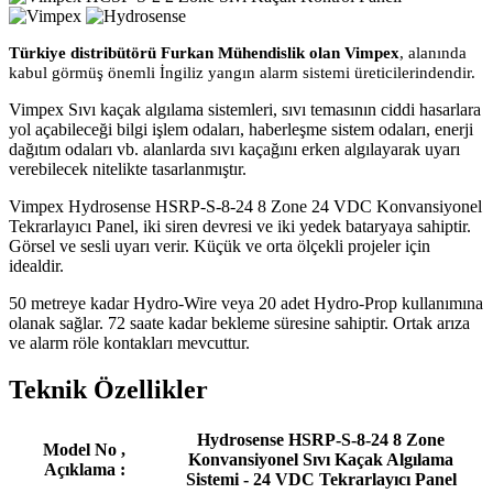
Türkiye distribütörü Furkan Mühendislik olan Vimpex
, alanında
kabul görmüş önemli İngiliz yangın alarm sistemi üreticilerindendir.
Vimpex Sıvı kaçak algılama sistemleri, sıvı temasının ciddi hasarlara
yol açabileceği bilgi işlem odaları, haberleşme sistem odaları, enerji
dağıtım odaları vb. alanlarda sıvı kaçağını erken algılayarak uyarı
verebilecek nitelikte tasarlanmıştır.
Vimpex Hydrosense HSRP-S-8-24 8 Zone 24 VDC Konvansiyonel
Tekrarlayıcı Panel, iki siren devresi ve iki yedek bataryaya sahiptir.
Görsel ve sesli uyarı verir. Küçük ve orta ölçekli projeler için
idealdir.
50 metreye kadar Hydro-Wire veya 20 adet Hydro-Prop kullanımına
olanak sağlar. 72 saate kadar bekleme süresine sahiptir. Ortak arıza
ve alarm röle kontakları mevcuttur.
Teknik Özellikler
Hydrosense HSRP-S-8-24 8 Zone
Model No ,
Konvansiyonel Sıvı Kaçak Algılama
Açıklama :
Sistemi - 24 VDC Tekrarlayıcı Panel