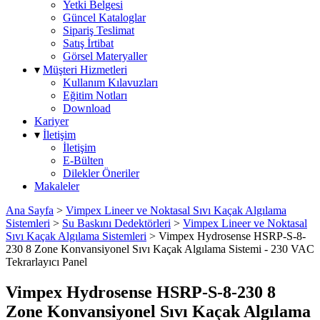
Yetki Belgesi
Güncel Kataloglar
Sipariş Teslimat
Satış İrtibat
Görsel Materyaller
▾
Müşteri Hizmetleri
Kullanım Kılavuzları
Eğitim Notları
Download
Kariyer
▾
İletişim
İletişim
E-Bülten
Dilekler Öneriler
Makaleler
Ana Sayfa
>
Vimpex Lineer ve Noktasal Sıvı Kaçak Algılama
Sistemleri
>
Su Baskını Dedektörleri
>
Vimpex Lineer ve Noktasal
Sıvı Kaçak Algılama Sistemleri
>
Vimpex Hydrosense HSRP-S-8-
230 8 Zone Konvansiyonel Sıvı Kaçak Algılama Sistemi - 230 VAC
Tekrarlayıcı Panel
Vimpex Hydrosense HSRP-S-8-230 8
Zone Konvansiyonel Sıvı Kaçak Algılama