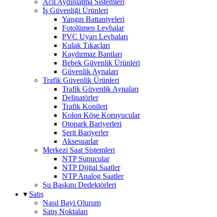
Acil Aydınlatma Sistemleri
İş Güvenliği Ürünleri
Yangın Battaniyeleri
Fotolümen Levhalar
PVC Uyarı Levhaları
Kulak Tıkaçları
Kaydırmaz Bantları
Bebek Güvenlik Ürünleri
Güvenlik Aynaları
Trafik Güvenlik Ürünleri
Trafik Güvenlik Aynaları
Delinatörler
Trafik Konileri
Kolon Köşe Koruyucular
Otopark Bariyerleri
Şerit Bariyerler
Aksesuarlar
Merkezi Saat Sistemleri
NTP Sunucular
NTP Dijital Saatler
NTP Analog Saatler
Su Baskını Dedektörleri
▾
Satış
Nasıl Bayi Olurum
Satış Noktaları