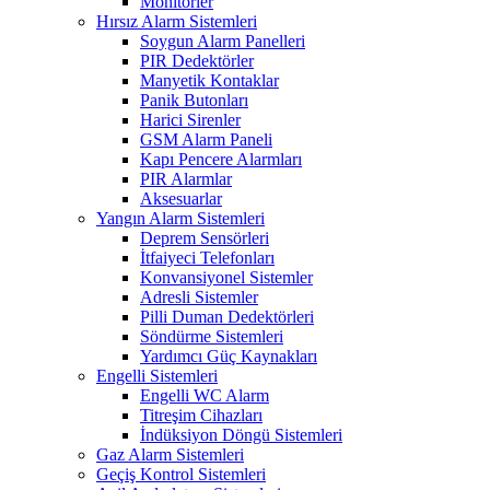
Monitörler
Hırsız Alarm Sistemleri
Soygun Alarm Panelleri
PIR Dedektörler
Manyetik Kontaklar
Panik Butonları
Harici Sirenler
GSM Alarm Paneli
Kapı Pencere Alarmları
PIR Alarmlar
Aksesuarlar
Yangın Alarm Sistemleri
Deprem Sensörleri
İtfaiyeci Telefonları
Konvansiyonel Sistemler
Adresli Sistemler
Pilli Duman Dedektörleri
Söndürme Sistemleri
Yardımcı Güç Kaynakları
Engelli Sistemleri
Engelli WC Alarm
Titreşim Cihazları
İndüksiyon Döngü Sistemleri
Gaz Alarm Sistemleri
Geçiş Kontrol Sistemleri