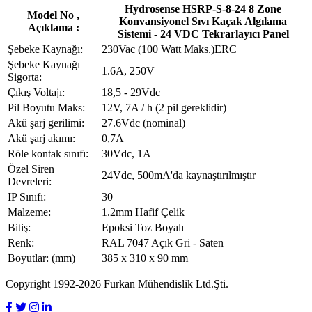
Hydrosense HSRP-S-8-24 8 Zone
Model No ,
Konvansiyonel Sıvı Kaçak Algılama
Açıklama :
Sistemi - 24 VDC Tekrarlayıcı Panel
Şebeke Kaynağı:
230Vac (100 Watt Maks.)ERC
Şebeke Kaynağı
1.6A, 250V
Sigorta:
Çıkış Voltajı:
18,5 - 29Vdc
Pil Boyutu Maks:
12V, 7A / h (2 pil gereklidir)
Akü şarj gerilimi:
27.6Vdc (nominal)
Akü şarj akımı:
0,7A
Röle kontak sınıfı:
30Vdc, 1A
Özel Siren
24Vdc, 500mA'da kaynaştırılmıştır
Devreleri:
IP Sınıfı:
30
Malzeme:
1.2mm Hafif Çelik
Bitiş:
Epoksi Toz Boyalı
Renk:
RAL 7047 Açık Gri - Saten
Boyutlar: (mm)
385 x 310 x 90 mm
Copyright 1992-2026 Furkan Mühendislik Ltd.Şti.