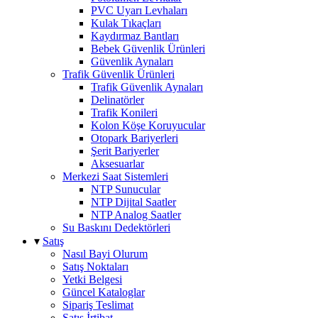
PVC Uyarı Levhaları
Kulak Tıkaçları
Kaydırmaz Bantları
Bebek Güvenlik Ürünleri
Güvenlik Aynaları
Trafik Güvenlik Ürünleri
Trafik Güvenlik Aynaları
Delinatörler
Trafik Konileri
Kolon Köşe Koruyucular
Otopark Bariyerleri
Şerit Bariyerler
Aksesuarlar
Merkezi Saat Sistemleri
NTP Sunucular
NTP Dijital Saatler
NTP Analog Saatler
Su Baskını Dedektörleri
▾
Satış
Nasıl Bayi Olurum
Satış Noktaları
Yetki Belgesi
Güncel Kataloglar
Sipariş Teslimat
Satış İrtibat