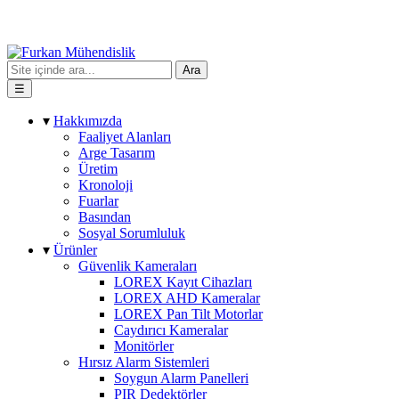
Ara
☰
▾
Hakkımızda
Faaliyet Alanları
Arge Tasarım
Üretim
Kronoloji
Fuarlar
Basından
Sosyal Sorumluluk
▾
Ürünler
Güvenlik Kameraları
LOREX Kayıt Cihazları
LOREX AHD Kameralar
LOREX Pan Tilt Motorlar
Caydırıcı Kameralar
Monitörler
Hırsız Alarm Sistemleri
Soygun Alarm Panelleri
PIR Dedektörler