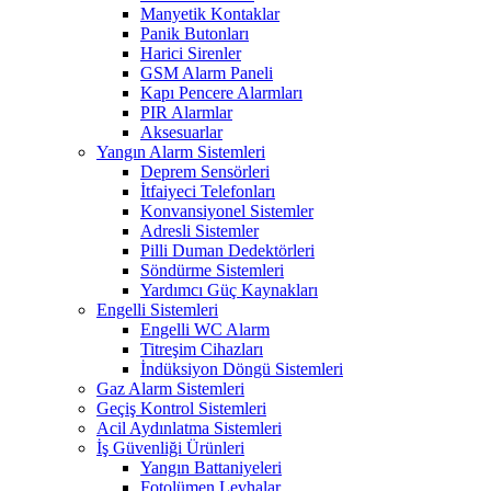
Manyetik Kontaklar
Panik Butonları
Harici Sirenler
GSM Alarm Paneli
Kapı Pencere Alarmları
PIR Alarmlar
Aksesuarlar
Yangın Alarm Sistemleri
Deprem Sensörleri
İtfaiyeci Telefonları
Konvansiyonel Sistemler
Adresli Sistemler
Pilli Duman Dedektörleri
Söndürme Sistemleri
Yardımcı Güç Kaynakları
Engelli Sistemleri
Engelli WC Alarm
Titreşim Cihazları
İndüksiyon Döngü Sistemleri
Gaz Alarm Sistemleri
Geçiş Kontrol Sistemleri
Acil Aydınlatma Sistemleri
İş Güvenliği Ürünleri
Yangın Battaniyeleri
Fotolümen Levhalar