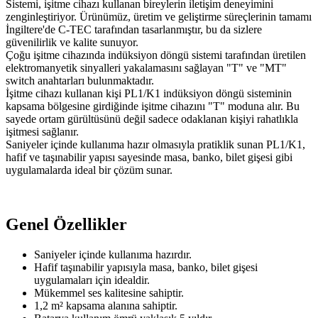
Sistemi, işitme cihazı kullanan bireylerin iletişim deneyimini
zenginleştiriyor. Ürünümüz, üretim ve geliştirme süreçlerinin tamamı
İngiltere'de C-TEC tarafından tasarlanmıştır, bu da sizlere
güvenilirlik ve kalite sunuyor.
Çoğu işitme cihazında indüksiyon döngü sistemi tarafından üretilen
elektromanyetik sinyalleri yakalamasını sağlayan "T" ve "MT"
switch anahtarları bulunmaktadır.
İşitme cihazı kullanan kişi PL1/K1 indüksiyon döngü sisteminin
kapsama bölgesine girdiğinde işitme cihazını "T" moduna alır. Bu
sayede ortam gürültüsünü değil sadece odaklanan kişiyi rahatlıkla
işitmesi sağlanır.
Saniyeler içinde kullanıma hazır olmasıyla pratiklik sunan PL1/K1,
hafif ve taşınabilir yapısı sayesinde masa, banko, bilet gişesi gibi
uygulamalarda ideal bir çözüm sunar.
Genel Özellikler
Saniyeler içinde kullanıma hazırdır.
Hafif taşınabilir yapısıyla masa, banko, bilet gişesi
uygulamaları için idealdir.
Mükemmel ses kalitesine sahiptir.
1,2 m² kapsama alanına sahiptir.