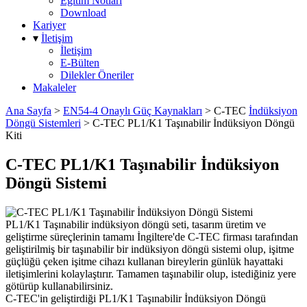
Eğitim Notları
Download
Kariyer
▾
İletişim
İletişim
E-Bülten
Dilekler Öneriler
Makaleler
Ana Sayfa
>
EN54-4 Onaylı Güç Kaynakları
>
C-TEC
İndüksiyon
Döngü Sistemleri
>
C-TEC PL1/K1 Taşınabilir İndüksiyon Döngü
Kiti
C-TEC PL1/K1 Taşınabilir İndüksiyon
Döngü Sistemi
PL1/K1 Taşınabilir indüksiyon döngü seti, tasarım üretim ve
geliştirme süreçlerinin tamamı İngiltere'de C-TEC firması tarafından
geliştirilmiş bir taşınabilir bir indüksiyon döngü sistemi olup, işitme
güçlüğü çeken işitme cihazı kullanan bireylerin günlük hayattaki
iletişimlerini kolaylaştırır. Tamamen taşınabilir olup, istediğiniz yere
götürüp kullanabilirsiniz.
C-TEC'in geliştirdiği PL1/K1 Taşınabilir İndüksiyon Döngü