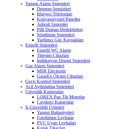
Yangın Alarm Sistemleri
Deprem Sensörleri
İtfaiyeci Telefonları
Konvansiyonel Paneller
Adresli Sistemler
Pilli Duman Dedektörleri
Söndürme Sistemleri
Yardımcı Güç Kaynakları
Engelli Sistemleri
Engelli WC Alarm
Titreşim Cihazları
İndüksiyon Döngü Sistemleri
Gaz Alarm Sistemleri
MSR Electronic
GasisEx Ölçüm Cihazları
Geçiş Kontrol Sistemleri
Acil Aydınlatma Sistemleri
Güvenlik Kameraları
LOREX Pan Tilt Motorlar
Caydırıcı Kameralar
İş Güvenliği Ürünleri
Yangın Battaniyeleri
Fotolümen Levhalar
PVC Uyarı Levhaları
Kulak Tıkaçları