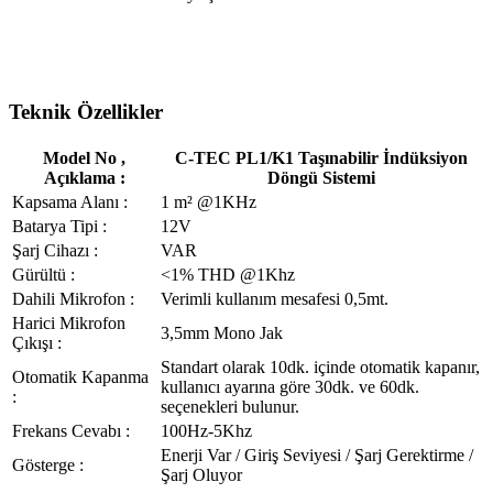
Teknik Özellikler
Model No ,
C-TEC PL1/K1 Taşınabilir İndüksiyon
Açıklama :
Döngü Sistemi
Kapsama Alanı :
1 m² @1KHz
Batarya Tipi :
12V
Şarj Cihazı :
VAR
Gürültü :
<1% THD @1Khz
Dahili Mikrofon :
Verimli kullanım mesafesi 0,5mt.
Harici Mikrofon
3,5mm Mono Jak
Çıkışı :
Standart olarak 10dk. içinde otomatik kapanır,
Otomatik Kapanma
kullanıcı ayarına göre 30dk. ve 60dk.
:
seçenekleri bulunur.
Frekans Cevabı :
100Hz-5Khz
Enerji Var / Giriş Seviyesi / Şarj Gerektirme /
Gösterge :
Şarj Oluyor