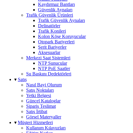
Kaydırmaz Bantları
Güvenlik Aynaları
Trafik Güvenlik Ürünleri
Trafik Güvenlik Aynaları
Delinatörler
Trafik Konileri
Kolon Köşe Koruyucular
Otopark Bariyerleri
Şerit Bariyerler
Aksesuarlar
Merkezi Saat Sistemleri
NTP Sunucular
NTP PoE Saatler
Su Baskını Dedektörleri
▾
Satış
Nasıl Bayi Olurum
Satış Noktaları
Yetki Belgesi
Güncel Kataloglar
Sipariş Teslimat
Satış İrtibat
Görsel Materyaller
▾
Müşteri Hizmetleri
Kullanım Kılavuzları