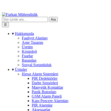
Ara
☰
▾
Hakkımızda
Faaliyet Alanları
Arge Tasarım
Üretim
Kronoloji
Fuarlar
Basından
Sosyal Sorumluluk
▾
Ürünler
Hırsız Alarm Sistemleri
PIR Dedektörler
Darbe Sensörleri
Manyetik Kontaklar
Panik Butonları
GSM Alarm Paneli
Kapı Pencere Alarmları
PIR Alarmlar
Aksesuarlar