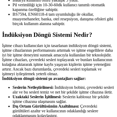
Batarya kullanım ömrü yaklaşık 5 yıldır.
Pil verimliliği için 10-30-60dk kullanıcı tanımlı otomatik
kapanma özelliğine sahiptir.
BS7594, EN60118-4 tam uyumluluğu ile okullar,
muayenehaneler, banka, otel resepsiyon, danışma ofisleri gibi
birçok kullanım alanına sahiptir.
İndüksiyon Döngü Sistemi Nedir?
İşitme cihazı kullanıcıları için tasarlanan indüksiyon döngü sistemi,
işitme cihazlarının performansını artırmak ve işitme engellilere daha
iyi bir işitme deneyimi sunmak amacıyla kullanılan bir teknolojidir.
İşitme cihazları, çevredeki sesleri toplayarak ve bunları kullanıcının
kulağına aktararak işitme kaybı yaşayan kişilerin işitme yeteneğini
artırır. Ancak bazı durumlarda, çevredeki sesleri toplamak ve
işitmeyi iyileştirmek yeterli olmaz.
İndüksiyon döngü sistemi şu avantajları sağlar:
Seslerin Netleştirilmesi:
İndüksiyon bobini, çevredeki sesleri
alır ve bu sesleri temiz ve net bir şekilde işitme cihazına iletir.
Uzaktaki Seslerin İşitilmesi:
Seslerin kablosuz bir şekilde
işitme cihazına ulaşmasını sağlar.
Dış Ortam Gürültüsünün Azaltılması:
Çevredeki
gürültüleri azaltır ve kullanıcının odaklandığı seslere
odaklanmasını kolaylaştırır.