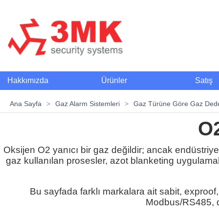
Hakkımızda
Ürünler
Satış
Ana Sayfa
>
Gaz Alarm Sistemleri
>
Gaz Türüne Göre Gaz Dedek
O2
Oksijen O2 yanıcı bir gaz değildir; ancak endüstriyel g
gaz kullanılan prosesler, azot blanketing uygulamala
Bu sayfada farklı markalara ait sabit, exproof,
Modbus/RS485, diji