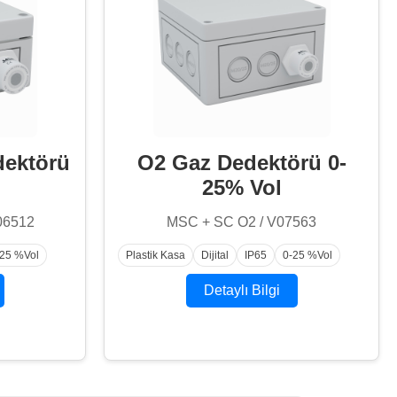
dektörü
O2 Gaz Dedektörü 0-
25% Vol
06512
MSC + SC O2 / V07563
-25 %Vol
Plastik Kasa
Dijital
IP65
0-25 %Vol
Detaylı Bilgi