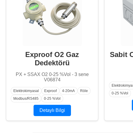
Exproof O2 Gaz
Sabit 
Dedektörü
PX + SSAX O2 0-25 %Vol - 3 sene
V06874
Elektrokimya
Elektrokimyasal
Exproof
4-20mA
Röle
0-25 %Vol
Modbus/RS485
0-25 %Vol
Detaylı Bilgi