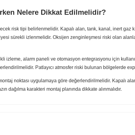
ken Nelere Dikkat Edilmelidir?
ek risk tipi belirlenmelidir. Kapalı alan, tank, kanal, inert gaz
iyesi sürekli izlenmelidir. Oksijen zenginleşmesi riski olan alan
ekli izleme, alarm paneli ve otomasyon entegrasyonu için kullan
rlendirilmelidir. Patlayıcı atmosfer riski bulunan bölgelerde expr
ontaj noktası uygulamaya göre değerlendirilmelidir. Kapalı alan
azın dağılma karakteri montaj planında dikkate alınmalıdır.