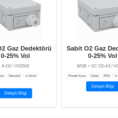
O2 Gaz Dedektörü
Sabit O2 Gaz De
0-25% Vol
0-25% Vol
A-O2 / V02500
WSB + SC O2-A3 / V
sal
Standart
4-20mA
Plastik Kasa
Dijital
IP65
0
Detaylı Bilgi
Detaylı Bilgi