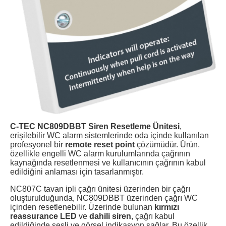
C-TEC NC809DBBT Siren Resetleme Ünitesi
,
erişilebilir WC alarm sistemlerinde oda içinde kullanılan
profesyonel bir
remote reset point
çözümüdür. Ürün,
özellikle engelli WC alarm kurulumlarında çağrının
kaynağında resetlenmesi ve kullanıcının çağrının kabul
edildiğini anlaması için tasarlanmıştır.
NC807C tavan ipli çağrı ünitesi üzerinden bir çağrı
oluşturulduğunda, NC809DBBT üzerinden çağrı WC
içinden resetlenebilir. Üzerinde bulunan
kırmızı
reassurance LED
ve
dahili siren
, çağrı kabul
edildiğinde sesli ve görsel indikasyon sağlar. Bu özellik,