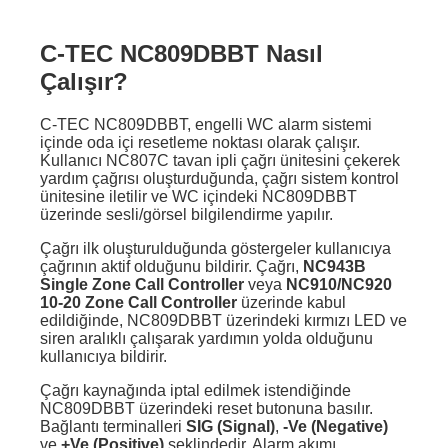
C-TEC NC809DBBT Nasıl
Çalışır?
C-TEC NC809DBBT, engelli WC alarm sistemi
içinde oda içi resetleme noktası olarak çalışır.
Kullanıcı NC807C tavan ipli çağrı ünitesini çekerek
yardım çağrısı oluşturduğunda, çağrı sistem kontrol
ünitesine iletilir ve WC içindeki NC809DBBT
üzerinde sesli/görsel bilgilendirme yapılır.
Çağrı ilk oluşturulduğunda göstergeler kullanıcıya
çağrının aktif olduğunu bildirir. Çağrı,
NC943B
Single Zone Call Controller
veya
NC910/NC920
10-20 Zone Call Controller
üzerinde kabul
edildiğinde, NC809DBBT üzerindeki kırmızı LED ve
siren aralıklı çalışarak yardımın yolda olduğunu
kullanıcıya bildirir.
Çağrı kaynağında iptal edilmek istendiğinde
NC809DBBT üzerindeki reset butonuna basılır.
Bağlantı terminalleri
SIG (Signal)
,
-Ve (Negative)
ve
+Ve (Positive)
şeklindedir. Alarm akımı,