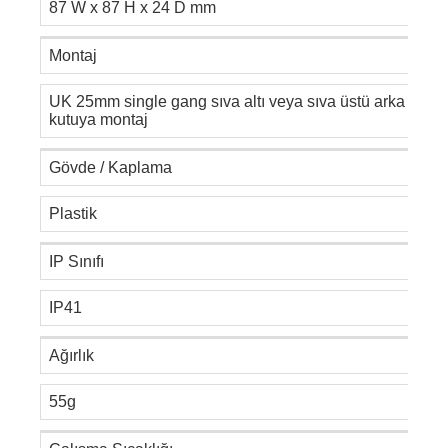
87 W x 87 H x 24 D mm
Montaj
UK 25mm single gang sıva altı veya sıva üstü arka
kutuya montaj
Gövde / Kaplama
Plastik
IP Sınıfı
IP41
Ağırlık
55g