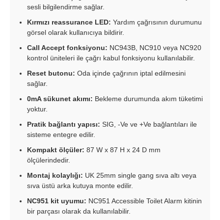
sesli bilgilendirme sağlar.
Kırmızı reassurance LED:
Yardım çağrısının durumunu
görsel olarak kullanıcıya bildirir.
Call Accept fonksiyonu:
NC943B, NC910 veya NC920
kontrol üniteleri ile çağrı kabul fonksiyonu kullanılabilir.
Reset butonu:
Oda içinde çağrının iptal edilmesini
sağlar.
0mA sükunet akımı:
Bekleme durumunda akım tüketimi
yoktur.
Pratik bağlantı yapısı:
SIG, -Ve ve +Ve bağlantıları ile
sisteme entegre edilir.
Kompakt ölçüler:
87 W x 87 H x 24 D mm
ölçülerindedir.
Montaj kolaylığı:
UK 25mm single gang sıva altı veya
sıva üstü arka kutuya monte edilir.
NC951 kit uyumu:
NC951 Accessible Toilet Alarm kitinin
bir parçası olarak da kullanılabilir.