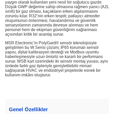
yaygın olarak kullanılan yeni nesil bir soğutucu gazdır.
Düşük GWP değerine sahip olmasına rağmen yanıcı (A2L
sınıfı) bir gaz olması, kaçakların erken algılanmasını
zorunlu kılar. R32’nin erken tespiti; patlayıcı atmosfer
oluşumunun önlenmesi, havalandırma ve güvenlik
senaryolarının zamanında devreye alınması ve hem
personel hem de ekipman güvenliğinin sağlanması
açısından kritik bir avantaj sunar.
MSR Electronic’in PolyGard® sensör teknolojisiyle
geliştirilen bu W Serisi çözüm; IP65 korumalı sensör
yapısı, dijital kalibrasyon desteği ve Modbus uyumlu
haberleşmesiyle uzun ömürlü ve kararlı bir performans
sunar. WSB kart üzerindeki iki sensör montaj yuvası, aynı
ünitede farklı gaz tipleriyle genişletilebilir mimari
sağlayarak HVAC ve endüstriyel projelerde esnek bir
kullanım imkânı oluşturur.
Genel Özellikler