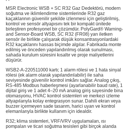
MSR Electronic WSB + SC R32 Gaz Dedektörü, modern
soğutma ve iklimlendirme sistemlerinde R32 gaz
kaçaklarının güvenilir şekilde izlenmesi için geliştirilmiş,
kontrol ve sensör altyapısını tek bir kompakt ünitede
birleştiren profesyonel bir çözümdür. PolyGard® Warning-
and Sensor-Board WSB, SC R32 (FR08) yarı iletken
sensör ile birlikte çalışarak düşük konsantrasyonlardaki
R32 kaçaklarını hassas biçimde algılar. Fabrikada monte
edilmiş ve önceden yapılandırılmış olarak sunulması,
sahada kurulum süresini kısaltır ve proje maliyetlerini
düşürür.
WSB2-A-220511000 kartı; 1 alarm rölesi ve 1 hata sinyal
rölesi (ek alarm olarak yapılandırılabilir) ile saha
seviyesinde güvenilir kontrol imkânı sağlar. Analog çıkış,
RS-485 Modbus haberleşmesi (ayarlanabilir baud rate), 1
dijital giriş ve 1 adet 4–20 mA analog giriş sayesinde bina
otomasyonu, HVAC kontrol sistemleri ve merkezi izleme
altyapılarıyla kolay entegrasyon sunar. Dahili ekran veya
buzzer içermeyen sade tasarım, harici uyarı ve kontrol
elemanlarıyla birlikte kullanım için idealdir.
R32; klima sistemleri, VRF/VRV uygulamaları, ısı
pompaları ve ticari soğutma tesisleri gibi birçok alanda