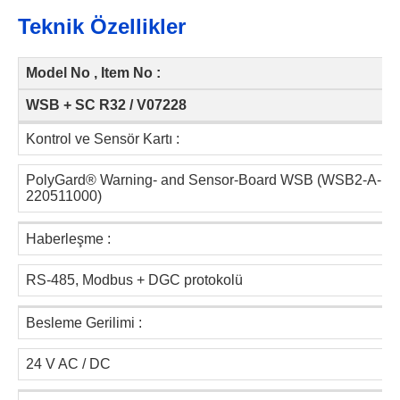
Teknik Özellikler
Model No , Item No :
WSB + SC R32 / V07228
Kontrol ve Sensör Kartı :
PolyGard® Warning- and Sensor-Board WSB (WSB2-A-
220511000)
Haberleşme :
RS-485, Modbus + DGC protokolü
Besleme Gerilimi :
24 V AC / DC