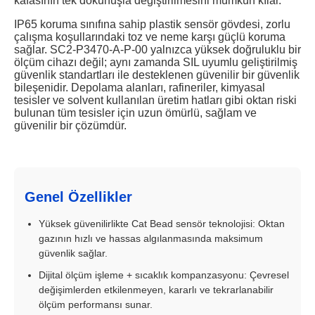
kafasının tek dokunuşla değiştirilmesini mümkün kılar.
IP65 koruma sınıfına sahip plastik sensör gövdesi, zorlu
çalışma koşullarındaki toz ve neme karşı güçlü koruma
sağlar. SC2-P3470-A-P-00 yalnızca yüksek doğruluklu bir
ölçüm cihazı değil; aynı zamanda SIL uyumlu geliştirilmiş
güvenlik standartları ile desteklenen güvenilir bir güvenlik
bileşenidir. Depolama alanları, rafineriler, kimyasal
tesisler ve solvent kullanılan üretim hatları gibi oktan riski
bulunan tüm tesisler için uzun ömürlü, sağlam ve
güvenilir bir çözümdür.
Genel Özellikler
Yüksek güvenilirlikte Cat Bead sensör teknolojisi: Oktan
gazının hızlı ve hassas algılanmasında maksimum
güvenlik sağlar.
Dijital ölçüm işleme + sıcaklık kompanzasyonu: Çevresel
değişimlerden etkilenmeyen, kararlı ve tekrarlanabilir
ölçüm performansı sunar.