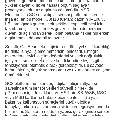
güvenlik gereksinimlerinin en kritik olduğu ortamlarda
yüksek dayanıklılık ve hassas ölçüm sağlayan
profesyonel bir gaz algılama çözümüdür. MSR
Electronic’in SC serisi dijital sensör platformu üzerine
inşa edilen bu model, C8H18 (Oktan) gazının 0–100 %
LEL aralığında güvenilir bir şekilde tespit edilmesi için
tasarlanmıştır. Hem proses güvenliği hem de personel
güvenliği açısından gerekli olan patlama risklerinin erken
algılanmasında önemli rol oynar.
Sensör, Cat Bead teknolojisinin endüstriyel sınıf kararlılığı
ile dijital sinyal işleme mimarisini birleştirir. Entegre
mikrodenetleyici, ölçüm değerlerini yüksek doğrulukla
işleyerek sıcaklık telafisi ve kendi kendine teşhis gibi
fonksiyonları otomatik olarak gerçekleştirir. Bu sayede
kararlı ölçüm, düşük sapma oranı ve uzun dönem çalışma
ömrü elde edilir.
SC2 platformunun sunduğu dijital iletişim altyapısı
sayesinde tüm sensör verileri güvenli bir şekilde
µProcessor içinde saklanır ve MSR’nin SB, WSB, MSC
veya MSB kartlarına hatasız biçimde iletilir. Bu yapı,
bakım ve kalibrasyon süreçlerini büyük ölçüde
kolaylaştırırken aynı zamanda sistem entegrasyonunu da
hızlandırır. Sensörün modüler yapısı, gerektiğinde sensör