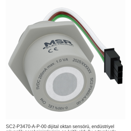
SC2-P3470-A-P-00 dijital oktan sensörü, endüstriyel