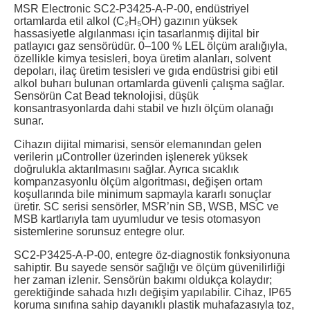
MSR Electronic SC2-P3425-A-P-00, endüstriyel
ortamlarda etil alkol (C₂H₅OH) gazının yüksek
hassasiyetle algılanması için tasarlanmış dijital bir
patlayıcı gaz sensörüdür. 0–100 % LEL ölçüm aralığıyla,
özellikle kimya tesisleri, boya üretim alanları, solvent
depoları, ilaç üretim tesisleri ve gıda endüstrisi gibi etil
alkol buharı bulunan ortamlarda güvenli çalışma sağlar.
Sensörün Cat Bead teknolojisi, düşük
konsantrasyonlarda dahi stabil ve hızlı ölçüm olanağı
sunar.
Cihazın dijital mimarisi, sensör elemanından gelen
verilerin µController üzerinden işlenerek yüksek
doğrulukla aktarılmasını sağlar. Ayrıca sıcaklık
kompanzasyonlu ölçüm algoritması, değişen ortam
koşullarında bile minimum sapmayla kararlı sonuçlar
üretir. SC serisi sensörler, MSR’nin SB, WSB, MSC ve
MSB kartlarıyla tam uyumludur ve tesis otomasyon
sistemlerine sorunsuz entegre olur.
SC2-P3425-A-P-00, entegre öz-diagnostik fonksiyonuna
sahiptir. Bu sayede sensör sağlığı ve ölçüm güvenilirliği
her zaman izlenir. Sensörün bakımı oldukça kolaydır;
gerektiğinde sahada hızlı değişim yapılabilir. Cihaz, IP65
koruma sınıfına sahip dayanıklı plastik muhafazasıyla toz,