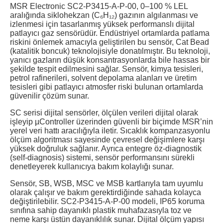
MSR Electronic SC2-P3415-A-P-00, 0–100 % LEL
aralığında siklohekzan (C₆H₁₂) gazının algılanması ve
izlenmesi için tasarlanmış yüksek performanslı dijital
patlayıcı gaz sensörüdür. Endüstriyel ortamlarda patlama
riskini önlemek amacıyla geliştirilen bu sensör, Cat Bead
(katalitik boncuk) teknolojisiyle donatılmıştır. Bu teknoloji,
yanıcı gazların düşük konsantrasyonlarda bile hassas bir
şekilde tespit edilmesini sağlar. Sensör, kimya tesisleri,
petrol rafinerileri, solvent depolama alanları ve üretim
tesisleri gibi patlayıcı atmosfer riski bulunan ortamlarda
güvenilir çözüm sunar.
SC serisi dijital sensörler, ölçülen verileri dijital olarak
işleyip µController üzerinden güvenli bir biçimde MSR’nin
yerel veri hattı aracılığıyla iletir. Sıcaklık kompanzasyonlu
ölçüm algoritması sayesinde çevresel değişimlere karşı
yüksek doğruluk sağlanır. Ayrıca entegre öz-diagnostik
(self-diagnosis) sistemi, sensör performansını sürekli
denetleyerek kullanıcıya bakım kolaylığı sunar.
Sensör, SB, WSB, MSC ve MSB kartlarıyla tam uyumlu
olarak çalışır ve bakım gerektirdiğinde sahada kolayca
değiştirilebilir. SC2-P3415-A-P-00 modeli, IP65 koruma
sınıfına sahip dayanıklı plastik muhafazasıyla toz ve
neme karşı üstün dayanıklılık sunar. Dijital ölçüm yapısı