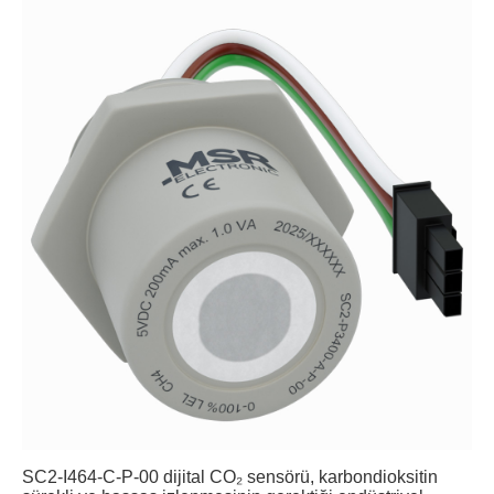
SC2-I464-C-P-00 dijital CO₂ sensörü, karbondioksitin