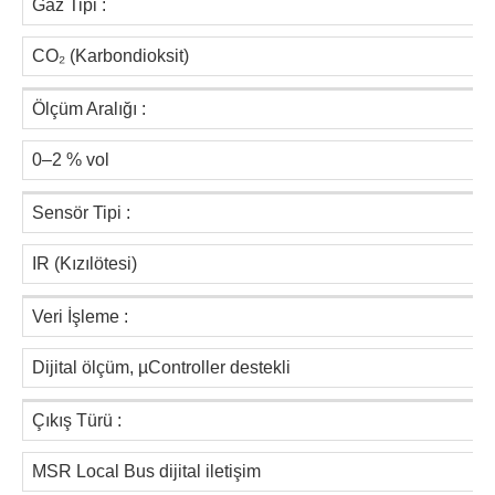
Gaz Tipi :
CO₂ (Karbondioksit)
Ölçüm Aralığı :
0–2 % vol
Sensör Tipi :
IR (Kızılötesi)
Veri İşleme :
Dijital ölçüm, µController destekli
Çıkış Türü :
MSR Local Bus dijital iletişim