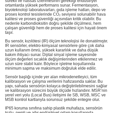
sürekli ve hassas izlenmesinin gerektiği endüstriyel
ortamlarda yüksek performans sunar. Fermentasyon,
biyoteknoloji laboratuvarları, gıda işleme hatları, depo ve
proses kontrol tesislerinde CO₂ seviyesi solunabilir hava
kalitesi ve proses güvenliği açısından kritik olabilir. Bu
nedenle karbondioksitin doğru şekilde ölçülmesi, hem
çalışan güvenliği hem de proses kalitesi için hayati önem
taşır.
Bu sensör, kızılötesi (IR) ölçüm teknolojisi ile donatılmıştır.
IR sensörler, elektro-kimyasal sensörlere göre çok daha
uzun kullanım ömrü, yüksek kararlılık ve daha düşük
bakım ihtiyacı sunar. Dijital sinyal işleme sayesinde
ölçüm değerleri sıcaklık değişimlerinden etkilenmez ve
uzun süre stabil kalır. Böylece işletme koşullarında
minimum sapma ve maksimum doğruluk elde edilir.
Sensör başlığı içinde yer alan mikrodenetleyici, tüm
kalibrasyon ve çalışma verilerini hafızasında saklar. Bu
yapı, sahada sensörün kolayca değiştirilebilmesini sağlar
ve kalibrasyon sürecini büyük ölçüde hızlandırır. MSR’nin
yerel veri yolu (Local Bus) iletişimi ile SB, WSB, MSC ve
MSB kontrol kartlarıyla sorunsuz şekilde entegre olur.
IP65 koruma sınıfına sahip plastik muhafaza, sensörün
tozlu, nemli ve ağır endüstriyel ortam koşullarında