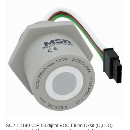
SC2-E1199-C-P-00 dijital VOC Etilen Oksit (C₂H₄O)