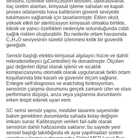
sensörü, özellikle sterilizasyon tesisleri, laboratuvarlar,
ilaç üretim alanları, kimyasal işleme sahaları ve kapalı
proses odalarında hava kalitesinin güvenli seviyede
tutulmasını sağlamak için tasarlanmıştır. Etilen oksit,
yüksek etkili bir sterilizasyon kimyasalı olmakla birlikte,
toksik ve yanıcı özellikleri nedeniyle solunduğunda ciddi
sağlık riskleri oluşturabilir. Bu nedenle ortam havasında
C₂H₄O seviyesinin sürekli izlenmesi kritik bir güvenlik
gereğidir.
Sensör başlığı elektro-kimyasal algılayıcı hücre ve dahili
mikrodenetleyici (µController) ile donatılmıştır. Ölçülen
gaz değerleri dijital olarak işlenir ve sıcaklık
kompanzasyonu otomatik olarak uygulanarak farklı ortam
koşullarında bile kararlı ve güvenilir ölçüm sağlanır.
Entegre self-diagnosis ve watchdog fonksiyonları,
sensörün çalışma durumunu gerçek zamanlı izler ve olası
performans düşüşü, arıza veya yaşlanma durumlarını
erken tespit ederek uyarı verir.
SC serisi sensör yapısı, modüler tasarımı sayesinde
bakım gerektiren durumlarda sahada kolay değişim
imkanı sunar. Kalibrasyon verileri fail-safe olarak
sensörün dahili hafızasında saklanır; bu sayede yeni
sensör başlığı takıldığında ek ayar yapılmadan sistem