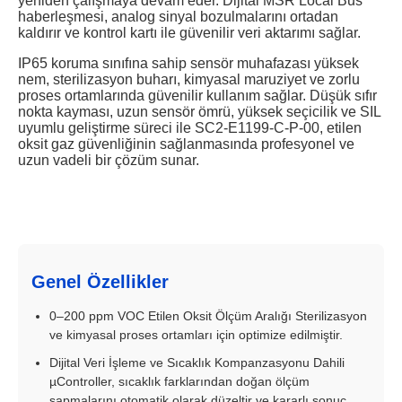
yeniden çalışmaya devam eder. Dijital MSR Local Bus
haberleşmesi, analog sinyal bozulmalarını ortadan
kaldırır ve kontrol kartı ile güvenilir veri aktarımı sağlar.
IP65 koruma sınıfına sahip sensör muhafazası yüksek
nem, sterilizasyon buharı, kimyasal maruziyet ve zorlu
proses ortamlarında güvenilir kullanım sağlar. Düşük sıfır
nokta kayması, uzun sensör ömrü, yüksek seçicilik ve SIL
uyumlu geliştirme süreci ile SC2-E1199-C-P-00, etilen
oksit gaz güvenliğinin sağlanmasında profesyonel ve
uzun vadeli bir çözüm sunar.
Genel Özellikler
0–200 ppm VOC Etilen Oksit Ölçüm Aralığı Sterilizasyon
ve kimyasal proses ortamları için optimize edilmiştir.
Dijital Veri İşleme ve Sıcaklık Kompanzasyonu Dahili
µController, sıcaklık farklarından doğan ölçüm
sapmalarını otomatik olarak düzeltir ve kararlı sonuç