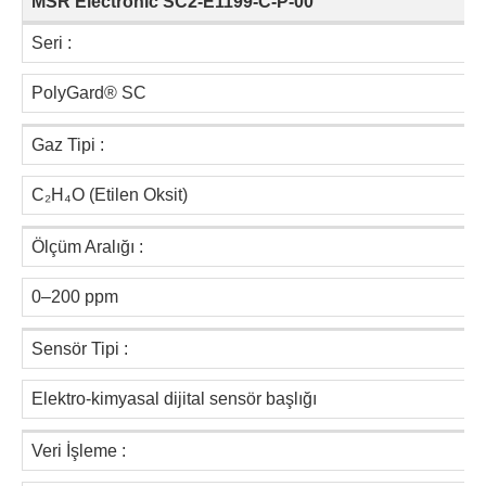
MSR Electronic SC2-E1199-C-P-00
Seri :
PolyGard® SC
Gaz Tipi :
C₂H₄O (Etilen Oksit)
Ölçüm Aralığı :
0–200 ppm
Sensör Tipi :
Elektro-kimyasal dijital sensör başlığı
Veri İşleme :