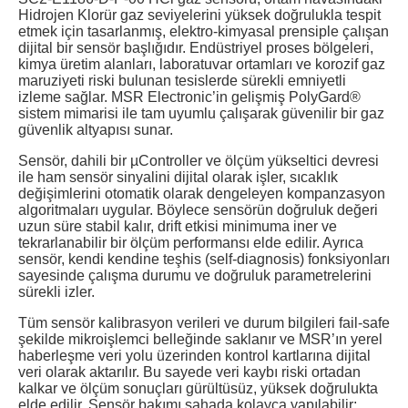
Hidrojen Klorür gaz seviyelerini yüksek doğrulukla tespit
etmek için tasarlanmış, elektro-kimyasal prensiple çalışan
dijital bir sensör başlığıdır. Endüstriyel proses bölgeleri,
kimya üretim alanları, laboratuvar ortamları ve korozif gaz
maruziyeti riski bulunan tesislerde sürekli emniyetli
izleme sağlar. MSR Electronic’in gelişmiş PolyGard®
sistem mimarisi ile tam uyumlu çalışarak güvenilir bir gaz
güvenlik altyapısı sunar.
Sensör, dahili bir µController ve ölçüm yükseltici devresi
ile ham sensör sinyalini dijital olarak işler, sıcaklık
değişimlerini otomatik olarak dengeleyen kompanzasyon
algoritmaları uygular. Böylece sensörün doğruluk değeri
uzun süre stabil kalır, drift etkisi minimuma iner ve
tekrarlanabilir bir ölçüm performansı elde edilir. Ayrıca
sensör, kendi kendine teşhis (self-diagnosis) fonksiyonları
sayesinde çalışma durumu ve doğruluk parametrelerini
sürekli izler.
Tüm sensör kalibrasyon verileri ve durum bilgileri fail-safe
şekilde mikroişlemci belleğinde saklanır ve MSR’ın yerel
haberleşme veri yolu üzerinden kontrol kartlarına dijital
veri olarak aktarılır. Bu sayede veri kaybı riski ortadan
kalkar ve ölçüm sonuçları gürültüsüz, yüksek doğrulukta
elde edilir. Sensör bakımı sahada kolayca yapılabilir;