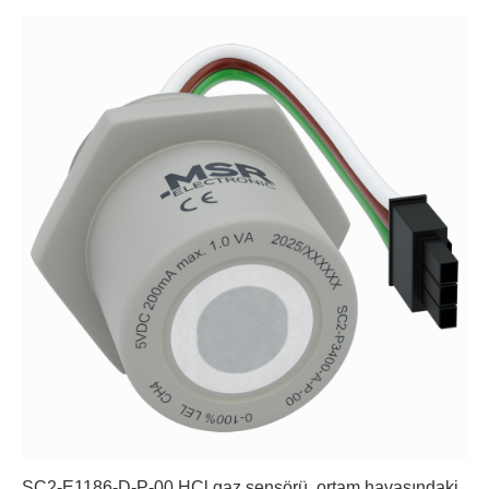
SC2-E1186-D-P-00 HCl gaz sensörü, ortam havasındaki