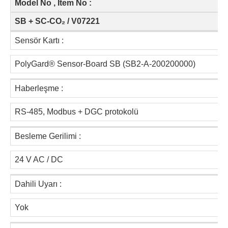
Model No , Item No :
SB + SC-CO₂ / V07221
Sensör Kartı :
PolyGard® Sensor-Board SB (SB2-A-200200000)
Haberleşme :
RS-485, Modbus + DGC protokolü
Besleme Gerilimi :
24 V AC / DC
Dahili Uyarı :
Yok