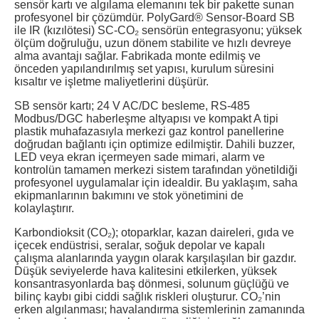
sensör kartı ve algılama elemanını tek bir pakette sunan
profesyonel bir çözümdür. PolyGard® Sensor-Board SB
ile IR (kızılötesi) SC-CO₂ sensörün entegrasyonu; yüksek
ölçüm doğruluğu, uzun dönem stabilite ve hızlı devreye
alma avantajı sağlar. Fabrikada monte edilmiş ve
önceden yapılandırılmış set yapısı, kurulum süresini
kısaltır ve işletme maliyetlerini düşürür.
SB sensör kartı; 24 V AC/DC besleme, RS-485
Modbus/DGC haberleşme altyapısı ve kompakt A tipi
plastik muhafazasıyla merkezi gaz kontrol panellerine
doğrudan bağlantı için optimize edilmiştir. Dahili buzzer,
LED veya ekran içermeyen sade mimari, alarm ve
kontrolün tamamen merkezi sistem tarafından yönetildiği
profesyonel uygulamalar için idealdir. Bu yaklaşım, saha
ekipmanlarının bakımını ve stok yönetimini de
kolaylaştırır.
Karbondioksit (CO₂); otoparklar, kazan daireleri, gıda ve
içecek endüstrisi, seralar, soğuk depolar ve kapalı
çalışma alanlarında yaygın olarak karşılaşılan bir gazdır.
Düşük seviyelerde hava kalitesini etkilerken, yüksek
konsantrasyonlarda baş dönmesi, solunum güçlüğü ve
bilinç kaybı gibi ciddi sağlık riskleri oluşturur. CO₂’nin
erken algılanması; havalandırma sistemlerinin zamanında