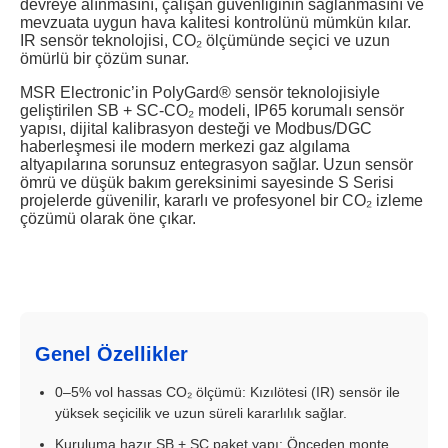
devreye alınmasını, çalışan güvenliğinin sağlanmasını ve
mevzuata uygun hava kalitesi kontrolünü mümkün kılar.
IR sensör teknolojisi, CO₂ ölçümünde seçici ve uzun
ömürlü bir çözüm sunar.
MSR Electronic’in PolyGard® sensör teknolojisiyle
geliştirilen SB + SC-CO₂ modeli, IP65 korumalı sensör
yapısı, dijital kalibrasyon desteği ve Modbus/DGC
haberleşmesi ile modern merkezi gaz algılama
altyapılarına sorunsuz entegrasyon sağlar. Uzun sensör
ömrü ve düşük bakım gereksinimi sayesinde S Serisi
projelerde güvenilir, kararlı ve profesyonel bir CO₂ izleme
çözümü olarak öne çıkar.
Genel Özellikler
0–5% vol hassas CO₂ ölçümü: Kızılötesi (IR) sensör ile
yüksek seçicilik ve uzun süreli kararlılık sağlar.
Kuruluma hazır SB + SC paket yapı: Önceden monte