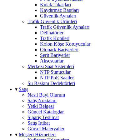
Kulak Tıkaçları
Kaydırmaz Bantları
Güvenlik Aynaları
Trafik Güvenlik Ürünleri
Trafik Güvenlik Aynaları
Delinatörler
Trafik Konileri
Kolon Köşe Koruyucular
Otopark Bariyerleri
Şerit Bariyerler
Aksesuarlar
Merkezi Saat Sistemleri
NTP Sunucular
NTP PoE Saatler
Su Baskını Dedektörleri
▾
Satış
Nasıl Bayi Olurum
Satış Noktaları
Yetki Belgesi
Güncel Kataloglar
Sipariş Teslimat
Satış İrtibat
Görsel Materyaller
▾
Müşteri Hizmetleri