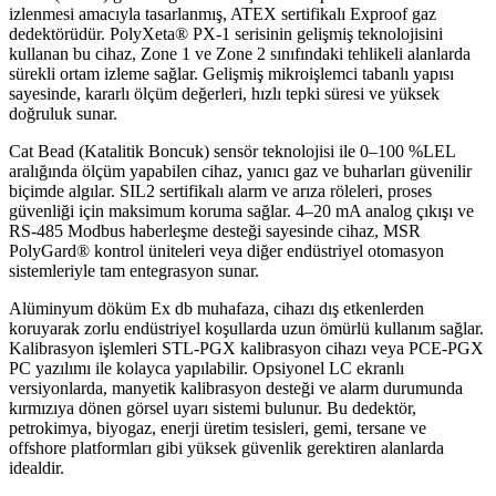
izlenmesi amacıyla tasarlanmış, ATEX sertifikalı Exproof gaz
dedektörüdür. PolyXeta® PX-1 serisinin gelişmiş teknolojisini
kullanan bu cihaz, Zone 1 ve Zone 2 sınıfındaki tehlikeli alanlarda
sürekli ortam izleme sağlar. Gelişmiş mikroişlemci tabanlı yapısı
sayesinde, kararlı ölçüm değerleri, hızlı tepki süresi ve yüksek
doğruluk sunar.
Cat Bead (Katalitik Boncuk) sensör teknolojisi ile 0–100 %LEL
aralığında ölçüm yapabilen cihaz, yanıcı gaz ve buharları güvenilir
biçimde algılar. SIL2 sertifikalı alarm ve arıza röleleri, proses
güvenliği için maksimum koruma sağlar. 4–20 mA analog çıkışı ve
RS-485 Modbus haberleşme desteği sayesinde cihaz, MSR
PolyGard® kontrol üniteleri veya diğer endüstriyel otomasyon
sistemleriyle tam entegrasyon sunar.
Alüminyum döküm Ex db muhafaza, cihazı dış etkenlerden
koruyarak zorlu endüstriyel koşullarda uzun ömürlü kullanım sağlar.
Kalibrasyon işlemleri STL-PGX kalibrasyon cihazı veya PCE-PGX
PC yazılımı ile kolayca yapılabilir. Opsiyonel LC ekranlı
versiyonlarda, manyetik kalibrasyon desteği ve alarm durumunda
kırmızıya dönen görsel uyarı sistemi bulunur. Bu dedektör,
petrokimya, biyogaz, enerji üretim tesisleri, gemi, tersane ve
offshore platformları gibi yüksek güvenlik gerektiren alanlarda
idealdir.