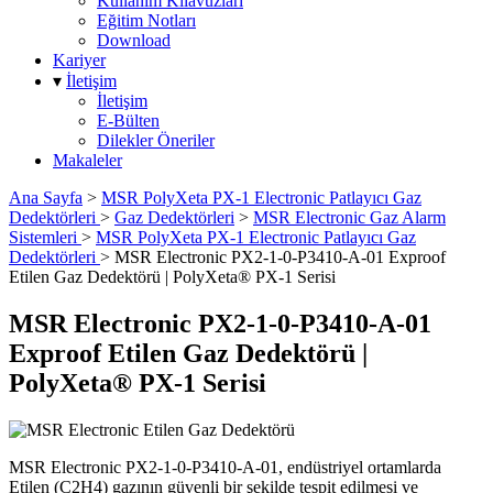
Kullanım Kılavuzları
Eğitim Notları
Download
Kariyer
▾
İletişim
İletişim
E-Bülten
Dilekler Öneriler
Makaleler
Ana Sayfa
>
MSR PolyXeta PX-1 Electronic Patlayıcı Gaz
Dedektörleri
>
Gaz Dedektörleri
>
MSR Electronic Gaz Alarm
Sistemleri
>
MSR PolyXeta PX-1 Electronic Patlayıcı Gaz
Dedektörleri
>
MSR Electronic PX2-1-0-P3410-A-01 Exproof
Etilen Gaz Dedektörü | PolyXeta® PX-1 Serisi
MSR Electronic PX2-1-0-P3410-A-01
Exproof Etilen Gaz Dedektörü |
PolyXeta® PX-1 Serisi
MSR Electronic PX2-1-0-P3410-A-01, endüstriyel ortamlarda
Etilen (C2H4) gazının güvenli bir şekilde tespit edilmesi ve