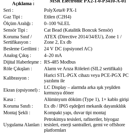
MSR Electronic PX2-1-0-P3410-A-01
Açıklama :
Seri :
PolyXeta® PX-1
Gaz Tipi :
Etilen (C2H4)
Ölçüm Aralığı :
0–100 %LEL
Sensör Tipi :
Cat Bead (Katalitik Boncuk Sensör)
Koruma Sınıf /
ATEX (Directive 2014/34/EU), Zone 1 /
Sertifikasyon :
Zone 2, Ex db
Besleme Gerilimi :
24 V DC (opsiyonel AC)
Analog Çıkış :
4–20 mA
Dijital Haberleşme :
RS-485 Modbus
Röle Çıkışları :
Alarm ve Arıza Röleleri (SIL2 sertifikalı)
Harici STL-PGX cihazı veya PCE-PGX PC
Kalibrasyon :
yazılımı ile
LC Display – alarmda arka ışık yeşilden
Ekran (opsiyonel) :
kırmızıya döner
Kasa :
Alüminyum döküm (Type 1), 1× kablo girişi
Koruma Sınıfı :
Ex db / IP65 eşdeğeri mekanik dayanıklılık
Montaj Şekli :
Kompakt yapı, duvar tipi montaj
Petrokimya tesisleri, rafineriler, biyogaz
Uygulama Alanları :
tesisleri, enerji santralleri, gemi ve offshore
platformları