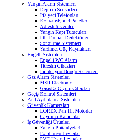
Yangın Alarm Sistemleri
Deprem Sensörleri
İtfaiyeci Telefonları
Konvansiyonel Paneller
Adresli Sistemler
Yangın Kapı Tutucuları
Pilli Duman Dedektörleri
Söndürme Sistemleri
Yardımcı Güç Kaynakları
Engelli Sistemleri
Engelli WC Alarm
Titreşim Cihazları
İndüksiyon Döngü Sistemleri
Gaz Alarm Sistemleri
MSR Electronic
GasisEx Ölçüm Cihazları
Geçiş Kontrol Sistemleri
Acil Aydınlatma Sistemleri
Güvenlik Kameraları
LOREX Pan Tilt Motorlar
Caydırıcı Kameralar
İş Güvenliği Ürünleri
Yangın Battaniyeleri
Fotolümen Levhalar
PVC Uyarı Levhaları