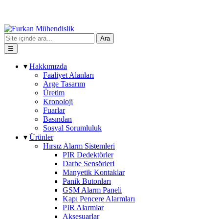
Ara
☰
▾
Hakkımızda
Faaliyet Alanları
Arge Tasarım
Üretim
Kronoloji
Fuarlar
Basından
Sosyal Sorumluluk
▾
Ürünler
Hırsız Alarm Sistemleri
PIR Dedektörler
Darbe Sensörleri
Manyetik Kontaklar
Panik Butonları
GSM Alarm Paneli
Kapı Pencere Alarmları
PIR Alarmlar
Aksesuarlar