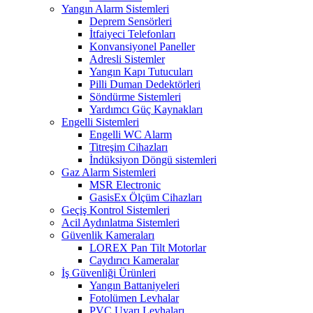
Yangın Alarm Sistemleri
Deprem Sensörleri
İtfaiyeci Telefonları
Konvansiyonel Paneller
Adresli Sistemler
Yangın Kapı Tutucuları
Pilli Duman Dedektörleri
Söndürme Sistemleri
Yardımcı Güç Kaynakları
Engelli Sistemleri
Engelli WC Alarm
Titreşim Cihazları
İndüksiyon Döngü sistemleri
Gaz Alarm Sistemleri
MSR Electronic
GasisEx Ölçüm Cihazları
Geçiş Kontrol Sistemleri
Acil Aydınlatma Sistemleri
Güvenlik Kameraları
LOREX Pan Tilt Motorlar
Caydırıcı Kameralar
İş Güvenliği Ürünleri
Yangın Battaniyeleri
Fotolümen Levhalar
PVC Uyarı Levhaları