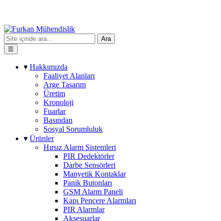
Ara
☰
▾
Hakkımızda
Faaliyet Alanları
Arge Tasarım
Üretim
Kronoloji
Fuarlar
Basından
Sosyal Sorumluluk
▾
Ürünler
Hırsız Alarm Sistemleri
PIR Dedektörler
Darbe Sensörleri
Manyetik Kontaklar
Panik Butonları
GSM Alarm Paneli
Kapı Pencere Alarmları
PIR Alarmlar
Aksesuarlar