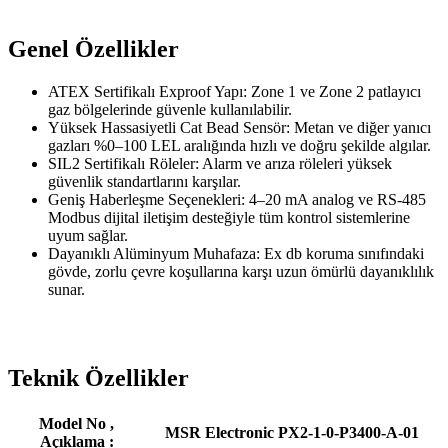
Genel Özellikler
ATEX Sertifikalı Exproof Yapı: Zone 1 ve Zone 2 patlayıcı
gaz bölgelerinde güvenle kullanılabilir.
Yüksek Hassasiyetli Cat Bead Sensör: Metan ve diğer yanıcı
gazları %0–100 LEL aralığında hızlı ve doğru şekilde algılar.
SIL2 Sertifikalı Röleler: Alarm ve arıza röleleri yüksek
güvenlik standartlarını karşılar.
Geniş Haberleşme Seçenekleri: 4–20 mA analog ve RS-485
Modbus dijital iletişim desteğiyle tüm kontrol sistemlerine
uyum sağlar.
Dayanıklı Alüminyum Muhafaza: Ex db koruma sınıfındaki
gövde, zorlu çevre koşullarına karşı uzun ömürlü dayanıklılık
sunar.
Teknik Özellikler
Model No ,
MSR Electronic PX2-1-0-P3400-A-01
Açıklama :