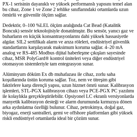
PX-1 serisinin dayanıklı ve yüksek performanslı yapısını temel alan
bu cihaz, Zone 1 ve Zone 2 tehlike sınıflarındaki ortamlarda uzun
ömürlü ve güvenilir ölçüm sağlar.
Dedektör, 0–100 %LEL ölçüm aralığında Cat Bead (Katalitik
Boncuk) sensör teknolojisiyle donatılmıştır. Bu sensör, yanıcı gaz ve
buharların en küçük konsantrasyonlarını dahi yüksek hassasiyetle
algılar. SIL2 sertifikalı alarm ve arıza röleleri, endüstriyel güvenlik
standartlarını karşılayarak maksimum koruma sağlar. 4–20 mA
analog ve RS-485 Modbus dijital haberleşme çıkışları sayesinde
cihaz, MSR PolyGard® kontrol üniteleri veya diğer endüstriyel
otomasyon sistemleriyle tam entegrasyon sunar.
Alüminyum döküm Ex db muhafazası ile cihaz, zorlu saha
koşullarında üstün koruma sağlar. Toz, nem ve titreşim gibi
faktörlere karşı dirençli yapısı, uzun hizmet ömrü sunar. Kalibrasyon
işlemleri, STL-PGX kalibrasyon cihazı veya PCE-PGX PC yazılımı
ile kolaylıkla gerçekleştirilebilir. Opsiyonel LC ekranlı versiyonlarda
manyetik kalibrasyon desteği ve alarm durumunda kırmızıya dönen
arka aydınlatma özelliği bulunur. Cihaz, petrokimya, doğal gaz,
biyogaz, enerji santralleri, gemi ve offshore platformları gibi yüksek
riskli endüstriyel ortamlarda ideal bir çözüm sunar.