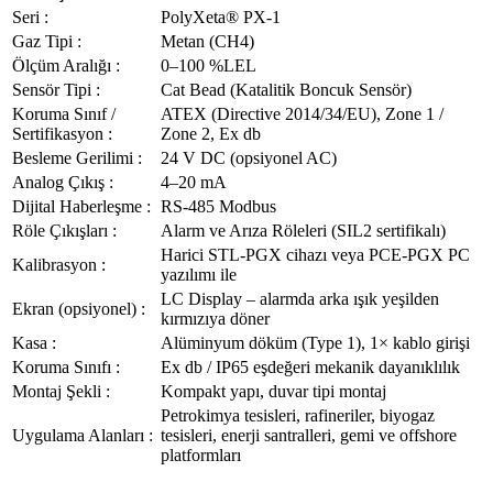
Seri :
PolyXeta® PX-1
Gaz Tipi :
Metan (CH4)
Ölçüm Aralığı :
0–100 %LEL
Sensör Tipi :
Cat Bead (Katalitik Boncuk Sensör)
Koruma Sınıf /
ATEX (Directive 2014/34/EU), Zone 1 /
Sertifikasyon :
Zone 2, Ex db
Besleme Gerilimi :
24 V DC (opsiyonel AC)
Analog Çıkış :
4–20 mA
Dijital Haberleşme :
RS-485 Modbus
Röle Çıkışları :
Alarm ve Arıza Röleleri (SIL2 sertifikalı)
Harici STL-PGX cihazı veya PCE-PGX PC
Kalibrasyon :
yazılımı ile
LC Display – alarmda arka ışık yeşilden
Ekran (opsiyonel) :
kırmızıya döner
Kasa :
Alüminyum döküm (Type 1), 1× kablo girişi
Koruma Sınıfı :
Ex db / IP65 eşdeğeri mekanik dayanıklılık
Montaj Şekli :
Kompakt yapı, duvar tipi montaj
Petrokimya tesisleri, rafineriler, biyogaz
Uygulama Alanları :
tesisleri, enerji santralleri, gemi ve offshore
platformları