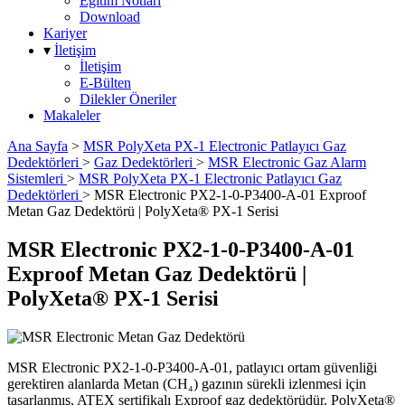
Eğitim Notları
Download
Kariyer
▾
İletişim
İletişim
E-Bülten
Dilekler Öneriler
Makaleler
Ana Sayfa
>
MSR PolyXeta PX-1 Electronic Patlayıcı Gaz
Dedektörleri
>
Gaz Dedektörleri
>
MSR Electronic Gaz Alarm
Sistemleri
>
MSR PolyXeta PX-1 Electronic Patlayıcı Gaz
Dedektörleri
>
MSR Electronic PX2-1-0-P3400-A-01 Exproof
Metan Gaz Dedektörü | PolyXeta® PX-1 Serisi
MSR Electronic PX2-1-0-P3400-A-01
Exproof Metan Gaz Dedektörü |
PolyXeta® PX-1 Serisi
MSR Electronic PX2-1-0-P3400-A-01, patlayıcı ortam güvenliği
gerektiren alanlarda Metan (CH₄) gazının sürekli izlenmesi için
tasarlanmış, ATEX sertifikalı Exproof gaz dedektörüdür. PolyXeta®