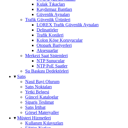
Kulak Tıkaçları
Kaydırmaz Bantları
Güvenlik Aynaları
Trafik Güvenlik Ürünleri
LOREX Trafik Güvenlik Aynaları
Delinatörler
Trafik Konileri
Kolon Köşe Koruyucular
Otopark Bariyerleri
Aksesuarlar
Merkezi Saat Sistemleri
NTP Sunucular
NTP PoE Saatler
Su Baskını Dedektörleri
▾
Satış
Nasıl Bayi Olurum
Satış Noktaları
Yetki Belgesi
Güncel Kataloglar
Sipariş Teslimat
Satış İrtibat
Görsel Materyaller
▾
Müşteri Hizmetleri
Kullanım Kılavuzları