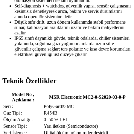
otomasyon sistemleri ile tam uyumludur.
Self-diagnosis + watchdog güvenlik yapısı, sensör çalışmasını
kesintisiz denetleyerek arıza, bakım ve servis durumlarını
anında operatör sistemine iletir.
Düşük sıfır drift, uzun dönem kullanımda stabil performans
sunar, kalibrasyon aralıklarını uzatır ve bakım maliyetlerini
azaltır.
IP65 sınıfı dayanıklı gövde, teknik odalarda, chiller sistemleri
yakınında, soğutma gazı yoğun ortamlarda uzun süre
güvenilir çalışma sağlar; ters polarite ve kısa devre korumaları
elektriksel güvenliği üst düzeye çıkarır.
Teknik Özellikler
Model No ,
MSR Electronic MC2-0-S2020-03-0-P
Açıklama :
Seri :
PolyGard® MC
Gaz Tipi :
R454B
Ölçüm Aralığı :
0–50 % LEL
Sensör Tipi :
Yarı iletken (Semiconductor)
Veri İşleme :
Dijital ölçüm, µController destekli