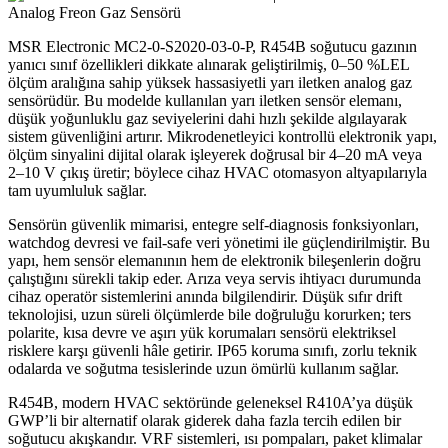
MSR Electronic MC2-0-S2020-03-0-P, R454B soğutucu gazının
yanıcı sınıf özellikleri dikkate alınarak geliştirilmiş, 0–50 %LEL
ölçüm aralığına sahip yüksek hassasiyetli yarı iletken analog gaz
sensörüdür. Bu modelde kullanılan yarı iletken sensör elemanı,
düşük yoğunluklu gaz seviyelerini dahi hızlı şekilde algılayarak
sistem güvenliğini artırır. Mikrodenetleyici kontrollü elektronik yapı,
ölçüm sinyalini dijital olarak işleyerek doğrusal bir 4–20 mA veya
2–10 V çıkış üretir; böylece cihaz HVAC otomasyon altyapılarıyla
tam uyumluluk sağlar.
Sensörün güvenlik mimarisi, entegre self-diagnosis fonksiyonları,
watchdog devresi ve fail-safe veri yönetimi ile güçlendirilmiştir. Bu
yapı, hem sensör elemanının hem de elektronik bileşenlerin doğru
çalıştığını sürekli takip eder. Arıza veya servis ihtiyacı durumunda
cihaz operatör sistemlerini anında bilgilendirir. Düşük sıfır drift
teknolojisi, uzun süreli ölçümlerde bile doğruluğu korurken; ters
polarite, kısa devre ve aşırı yük korumaları sensörü elektriksel
risklere karşı güvenli hâle getirir. IP65 koruma sınıfı, zorlu teknik
odalarda ve soğutma tesislerinde uzun ömürlü kullanım sağlar.
R454B, modern HVAC sektöründe geleneksel R410A’ya düşük
GWP’li bir alternatif olarak giderek daha fazla tercih edilen bir
soğutucu akışkandır. VRF sistemleri, ısı pompaları, paket klimalar