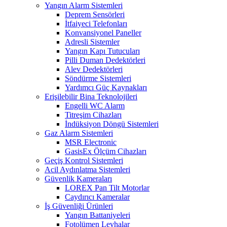
Yangın Alarm Sistemleri
Deprem Sensörleri
İtfaiyeci Telefonları
Konvansiyonel Paneller
Adresli Sistemler
Yangın Kapı Tutucuları
Pilli Duman Dedektörleri
Alev Dedektörleri
Söndürme Sistemleri
Yardımcı Güç Kaynakları
Erişilebilir Bina Teknolojileri
Engelli WC Alarm
Titreşim Cihazları
İndüksiyon Döngü Sistemleri
Gaz Alarm Sistemleri
MSR Electronic
GasisEx Ölçüm Cihazları
Geçiş Kontrol Sistemleri
Acil Aydınlatma Sistemleri
Güvenlik Kameraları
LOREX Pan Tilt Motorlar
Caydırıcı Kameralar
İş Güvenliği Ürünleri
Yangın Battaniyeleri
Fotolümen Levhalar