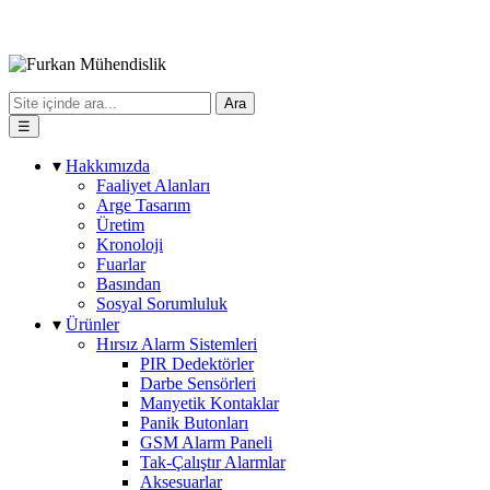
Ara
☰
▾
Hakkımızda
Faaliyet Alanları
Arge Tasarım
Üretim
Kronoloji
Fuarlar
Basından
Sosyal Sorumluluk
▾
Ürünler
Hırsız Alarm Sistemleri
PIR Dedektörler
Darbe Sensörleri
Manyetik Kontaklar
Panik Butonları
GSM Alarm Paneli
Tak-Çalıştır Alarmlar
Aksesuarlar