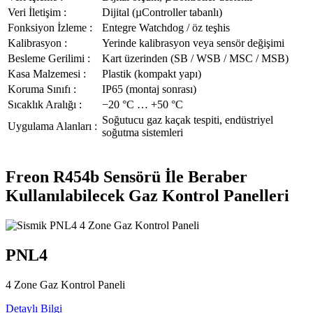
Veri İletişim :
Dijital (µController tabanlı)
Fonksiyon İzleme :
Entegre Watchdog / öz teşhis
Kalibrasyon :
Yerinde kalibrasyon veya sensör değişimi
Besleme Gerilimi :
Kart üzerinden (SB / WSB / MSC / MSB)
Kasa Malzemesi :
Plastik (kompakt yapı)
Koruma Sınıfı :
IP65 (montaj sonrası)
Sıcaklık Aralığı :
−20 °C … +50 °C
Soğutucu gaz kaçak tespiti, endüstriyel
Uygulama Alanları :
soğutma sistemleri
Freon R454b Sensörü İle Beraber
Kullanılabilecek Gaz Kontrol Panelleri
PNL4
4 Zone Gaz Kontrol Paneli
Detaylı Bilgi