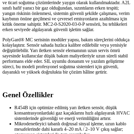
ve ticari soğutma çözümlerinde yaygın olarak kullanılmaktadır. A2L
sınıfı hafif yanıcı bir gaz olduğundan, sızıntıların erken tespiti;
yangın riskinin önlenmesi, sistemin güvenli şekilde çalışması, verim
kaybının önüne geçilmesi ve çevresel emisyonların azaltılması için
kritik öneme sahiptir. MC2-0-S2020-03-0-P sensörü, bu tehlikeleri
erken seviyede algılayarak güvenli işletim sağlar.
PolyGard® MC serisinin modüler yapısı, bakım süreçlerini oldukça
kolaylaştırır. Sensör sahada hızlıca kalibre edilebilir veya yenisiyle
değiştirilebilir. Yarı iletken sensör elemanının uzun servis ömrü
sayesinde kullanıcılar düşük bakım maliyetleriyle uzun süreli stabil
performans elde eder. SIL uyumlu donanım ve yazılım geliştirme
süreci, bu modeli profesyonel soğutma sistemleri için güvenli,
dayanıklı ve yüksek doğrulukta bir çözüm hâline getirir.
Genel Özellikler
R454B için optimize edilmiş yarı iletken sensör, düşük
konsantrasyonlardaki gaz kaçaklarını hızlı algılayarak HVAC
sistemlerinde güvenliği ve enerji verimliliğini artırır.
Mikrodenetleyici tabanlı doğrusal sinyal işleme, uzun kablo
mesafelerinde dahi kararlı 4–20 mA / 2–10 V çıkış sağlar;