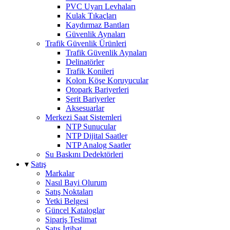
PVC Uyarı Levhaları
Kulak Tıkaçları
Kaydırmaz Bantları
Güvenlik Aynaları
Trafik Güvenlik Ürünleri
Trafik Güvenlik Aynaları
Delinatörler
Trafik Konileri
Kolon Köşe Koruyucular
Otopark Bariyerleri
Şerit Bariyerler
Aksesuarlar
Merkezi Saat Sistemleri
NTP Sunucular
NTP Dijital Saatler
NTP Analog Saatler
Su Baskını Dedektörleri
▾
Satış
Markalar
Nasıl Bayi Olurum
Satış Noktaları
Yetki Belgesi
Güncel Kataloglar
Sipariş Teslimat
Satış İrtibat