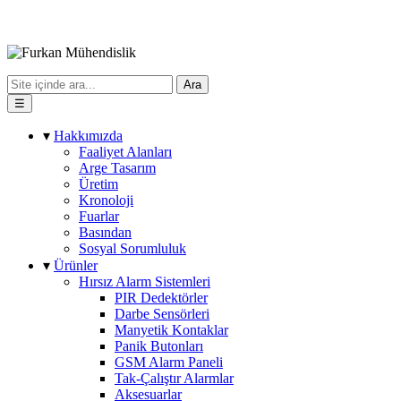
Ara
☰
▾
Hakkımızda
Faaliyet Alanları
Arge Tasarım
Üretim
Kronoloji
Fuarlar
Basından
Sosyal Sorumluluk
▾
Ürünler
Hırsız Alarm Sistemleri
PIR Dedektörler
Darbe Sensörleri
Manyetik Kontaklar
Panik Butonları
GSM Alarm Paneli
Tak-Çalıştır Alarmlar
Aksesuarlar