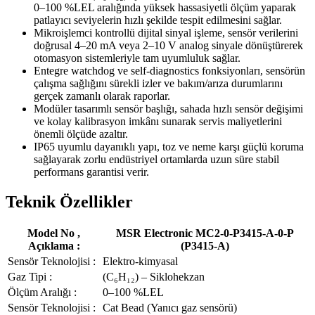
0–100 %LEL aralığında yüksek hassasiyetli ölçüm yaparak
patlayıcı seviyelerin hızlı şekilde tespit edilmesini sağlar.
Mikroişlemci kontrollü dijital sinyal işleme, sensör verilerini
doğrusal 4–20 mA veya 2–10 V analog sinyale dönüştürerek
otomasyon sistemleriyle tam uyumluluk sağlar.
Entegre watchdog ve self-diagnostics fonksiyonları, sensörün
çalışma sağlığını sürekli izler ve bakım/arıza durumlarını
gerçek zamanlı olarak raporlar.
Modüler tasarımlı sensör başlığı, sahada hızlı sensör değişimi
ve kolay kalibrasyon imkânı sunarak servis maliyetlerini
önemli ölçüde azaltır.
IP65 uyumlu dayanıklı yapı, toz ve neme karşı güçlü koruma
sağlayarak zorlu endüstriyel ortamlarda uzun süre stabil
performans garantisi verir.
Teknik Özellikler
Model No ,
MSR Electronic MC2-0-P3415-A-0-P
Açıklama :
(P3415-A)
Sensör Teknolojisi :
Elektro-kimyasal
Gaz Tipi :
(C₆H₁₂) – Siklohekzan
Ölçüm Aralığı :
0–100 %LEL
Sensör Teknolojisi :
Cat Bead (Yanıcı gaz sensörü)