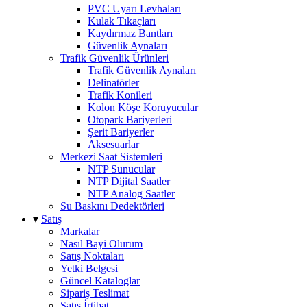
PVC Uyarı Levhaları
Kulak Tıkaçları
Kaydırmaz Bantları
Güvenlik Aynaları
Trafik Güvenlik Ürünleri
Trafik Güvenlik Aynaları
Delinatörler
Trafik Konileri
Kolon Köşe Koruyucular
Otopark Bariyerleri
Şerit Bariyerler
Aksesuarlar
Merkezi Saat Sistemleri
NTP Sunucular
NTP Dijital Saatler
NTP Analog Saatler
Su Baskını Dedektörleri
▾
Satış
Markalar
Nasıl Bayi Olurum
Satış Noktaları
Yetki Belgesi
Güncel Kataloglar
Sipariş Teslimat
Satış İrtibat