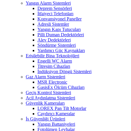
Yangın Alarm Sistemleri
Deprem Sensörleri
İtfaiyeci Telefonları
Konvansiyonel Paneller
Adresli Sistemler
Yangın Kapı Tutucuları
Pilli Duman Dedektörleri
Alev Dedektörleri
Söndürme Sistemleri
Yardımcı Güç Kaynakları
Erişilebilir Bina Teknolojileri
Engelli WC Alarm
Titreşim Cihazları
İndüksiyon Döngü Sistemleri
Gaz Alarm Sistemleri
MSR Electronic
GasisEx Ölçüm Cihazları
Geçiş Kontrol Sistemleri
Acil Aydınlatma Sistemleri
Güvenlik Kameraları
LOREX Pan Tilt Motorlar
Caydırıcı Kameralar
İş Güvenliği Ürünleri
Yangın Battaniyeleri
Fotolümen Levhalar