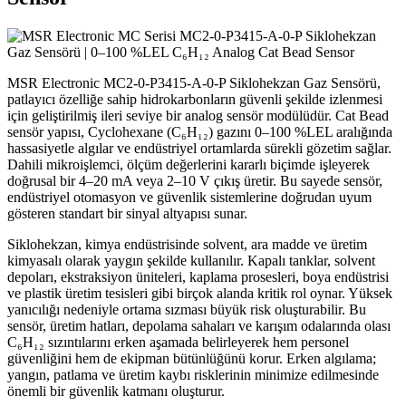
MSR Electronic MC2-0-P3415-A-0-P Siklohekzan Gaz Sensörü,
patlayıcı özelliğe sahip hidrokarbonların güvenli şekilde izlenmesi
için geliştirilmiş ileri seviye bir analog sensör modülüdür. Cat Bead
sensör yapısı, Cyclohexane (C₆H₁₂) gazını 0–100 %LEL aralığında
hassasiyetle algılar ve endüstriyel ortamlarda sürekli gözetim sağlar.
Dahili mikroişlemci, ölçüm değerlerini kararlı biçimde işleyerek
doğrusal bir 4–20 mA veya 2–10 V çıkış üretir. Bu sayede sensör,
endüstriyel otomasyon ve güvenlik sistemlerine doğrudan uyum
gösteren standart bir sinyal altyapısı sunar.
Siklohekzan, kimya endüstrisinde solvent, ara madde ve üretim
kimyasalı olarak yaygın şekilde kullanılır. Kapalı tanklar, solvent
depoları, ekstraksiyon üniteleri, kaplama prosesleri, boya endüstrisi
ve plastik üretim tesisleri gibi birçok alanda kritik rol oynar. Yüksek
yanıcılığı nedeniyle ortama sızması büyük risk oluşturabilir. Bu
sensör, üretim hatları, depolama sahaları ve karışım odalarında olası
C₆H₁₂ sızıntılarını erken aşamada belirleyerek hem personel
güvenliğini hem de ekipman bütünlüğünü korur. Erken algılama;
yangın, patlama ve üretim kaybı risklerinin minimize edilmesinde
önemli bir güvenlik katmanı oluşturur.