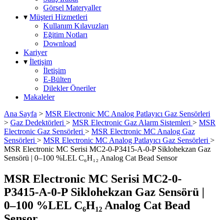
Görsel Materyaller
▾
Müşteri Hizmetleri
Kullanım Kılavuzları
Eğitim Notları
Download
Kariyer
▾
İletişim
İletişim
E-Bülten
Dilekler Öneriler
Makaleler
Ana Sayfa
>
MSR Electronic MC Analog Patlayıcı Gaz Sensörleri
>
Gaz Dedektörleri
>
MSR Electronic Gaz Alarm Sistemleri
>
MSR
Electronic Gaz Sensörleri
>
MSR Electronic MC Analog Gaz
Sensörleri
>
MSR Electronic MC Analog Patlayıcı Gaz Sensörleri
>
MSR Electronic MC Serisi MC2-0-P3415-A-0-P Siklohekzan Gaz
Sensörü | 0–100 %LEL C₆H₁₂ Analog Cat Bead Sensor
MSR Electronic MC Serisi MC2-0-
P3415-A-0-P Siklohekzan Gaz Sensörü |
0–100 %LEL C₆H₁₂ Analog Cat Bead
Sensor