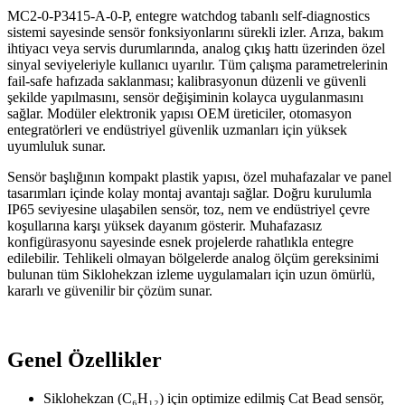
MC2-0-P3415-A-0-P, entegre watchdog tabanlı self-diagnostics
sistemi sayesinde sensör fonksiyonlarını sürekli izler. Arıza, bakım
ihtiyacı veya servis durumlarında, analog çıkış hattı üzerinden özel
sinyal seviyeleriyle kullanıcı uyarılır. Tüm çalışma parametrelerinin
fail-safe hafızada saklanması; kalibrasyonun düzenli ve güvenli
şekilde yapılmasını, sensör değişiminin kolayca uygulanmasını
sağlar. Modüler elektronik yapısı OEM üreticiler, otomasyon
entegratörleri ve endüstriyel güvenlik uzmanları için yüksek
uyumluluk sunar.
Sensör başlığının kompakt plastik yapısı, özel muhafazalar ve panel
tasarımları içinde kolay montaj avantajı sağlar. Doğru kurulumla
IP65 seviyesine ulaşabilen sensör, toz, nem ve endüstriyel çevre
koşullarına karşı yüksek dayanım gösterir. Muhafazasız
konfigürasyonu sayesinde esnek projelerde rahatlıkla entegre
edilebilir. Tehlikeli olmayan bölgelerde analog ölçüm gereksinimi
bulunan tüm Siklohekzan izleme uygulamaları için uzun ömürlü,
kararlı ve güvenilir bir çözüm sunar.
Genel Özellikler
Siklohekzan (C₆H₁₂) için optimize edilmiş Cat Bead sensör,