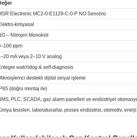
Değer
MSR Electronic MC2-0-E1129-C-0-P NO Sensörü
Elektro-kimyasal
NO – Nitrojen Monoksit
0–100 ppm
4–20 mA veya 2–10 V analog
Entegre watchdog & self-diagnosis
ikroişlemci destekli dijital sinyal işleme
P65 (doğru montaj ile)
BMS, PLC, SCADA, gaz alarm panelleri ve endüstriyel otomasyo
imya tesisleri, laboratuvarlar, proses endüstrisi, otomotiv, enerj