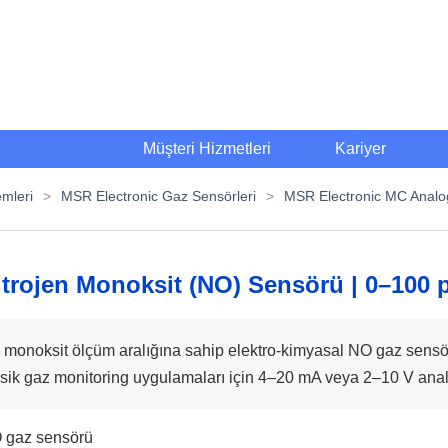
Müşteri Hizmetleri
Kariyer
emleri
>
MSR Electronic Gaz Sensörleri
>
MSR Electronic MC Analo
itrojen Monoksit (NO) Sensörü | 0–100
onoksit ölçüm aralığına sahip elektro-kimyasal NO gaz sensör
sik gaz monitoring uygulamaları için 4–20 mA veya 2–10 V analo