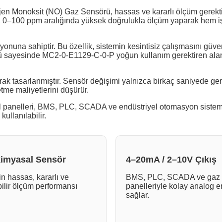
n Monoksit (NO) Gaz Sensörü, hassas ve kararlı ölçüm gerektiren
 0–100 ppm aralığında yüksek doğrulukla ölçüm yaparak hem iş g
nuna sahiptir. Bu özellik, sistemin kesintisiz çalışmasını güvenc
mrü sayesinde MC2-0-E1129-C-0-P yoğun kullanım gerektiren al
k tasarlanmıştır. Sensör değişimi yalnızca birkaç saniyede gerçe
letme maliyetlerini düşürür.
panelleri, BMS, PLC, SCADA ve endüstriyel otomasyon sistemleri
ullanılabilir.
kimyasal Sensör
4–20mA / 2–10V Çıkış
n hassas, kararlı ve
BMS, PLC, SCADA ve gaz 
bilir ölçüm performansı
panelleriyle kolay analog 
sağlar.