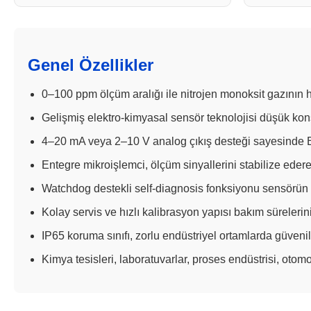
Genel Özellikler
0–100 ppm ölçüm aralığı ile nitrojen monoksit gazının 
Gelişmiş elektro-kimyasal sensör teknolojisi düşük kons
4–20 mA veya 2–10 V analog çıkış desteği sayesinde 
Entegre mikroişlemci, ölçüm sinyallerini stabilize ederek 
Watchdog destekli self-diagnosis fonksiyonu sensörün 
Kolay servis ve hızlı kalibrasyon yapısı bakım sürelerini
IP65 koruma sınıfı, zorlu endüstriyel ortamlarda güvenil
Kimya tesisleri, laboratuvarlar, proses endüstrisi, otom