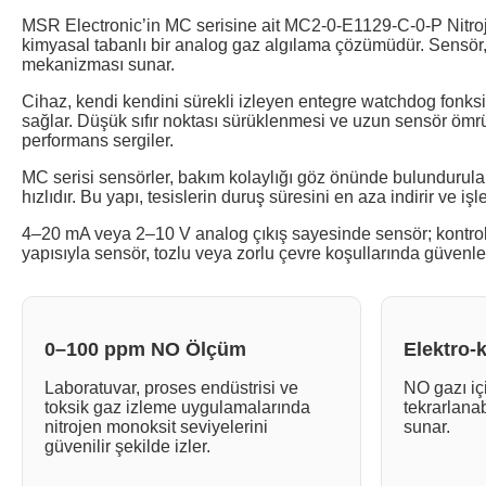
MSR Electronic’in MC serisine ait MC2-0-E1129-C-0-P Nitroje
kimyasal tabanlı bir analog gaz algılama çözümüdür. Sensör,
mekanizması sunar.
Cihaz, kendi kendini sürekli izleyen entegre watchdog fonksiyo
sağlar. Düşük sıfır noktası sürüklenmesi ve uzun sensör ö
performans sergiler.
MC serisi sensörler, bakım kolaylığı göz önünde bulundurulara
hızlıdır. Bu yapı, tesislerin duruş süresini en aza indirir ve iş
4–20 mA veya 2–10 V analog çıkış sayesinde sensör; kontrol 
yapısıyla sensör, tozlu veya zorlu çevre koşullarında güvenle k
0–100 ppm NO Ölçüm
Elektro-
Laboratuvar, proses endüstrisi ve
NO gazı içi
toksik gaz izleme uygulamalarında
tekrarlana
nitrojen monoksit seviyelerini
sunar.
güvenilir şekilde izler.