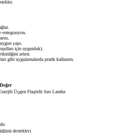
stekler.
ağlar.
e entegrasyon.
rısı.
uygun yapı.
şulları için uygunluk).
inliğini artırır.
nları gibi uygulamalarda pratik kullanım.
Değer
rjili Üçgen Flaşörlü Sarı Lamba
mlu
lüğünü destekler)