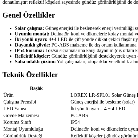
donatılmıştır; reflektif köşeleri sayesinde gündüz görünürlüğünü de de
Genel Özellikler
Solar çalışma:
Güneş enerjisi ile beslenerek enerji verimliliği s
Uyumlu montaj:
Delinatör, koni ve dikmelerle kolay montaj v
İki yönlü uyarı:
4+4 LED ile çift yönde dikkat çekici flaşör uya
Dayanıklı gövde:
PC-ABS malzeme ile dış ortam kullanımına 
IP54 koruma:
Toz/su sıçramalarına karşı dayanım (dış ortam ko
Reflektif köşeler:
Gündüz görünürlüğünü destekleyerek uyarı etk
Saha odaklı çözüm:
Yol çalışmaları, otoparklar ve etkinlik ala
Teknik Özellikler
Başlık
Ürün
LOREX LR-SPL01 Solar Güneş Ene
Çalışma Prensibi
Güneş enerjisi ile besleme (solar)
LED Yapısı
İki yönlü uyarı – 4 + 4 LED
Gövde Malzemesi
PC-ABS
Koruma Sınıfı
IP54
Montaj Uyumluluğu
Delinatör, koni ve dikmelerle uyu
Görünürlük Desteği
Reflektif köşeler (gündüz görünür