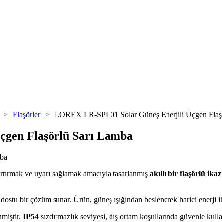
>
Flaşörler
>
LOREX LR-SPL01 Solar Güneş Enerjili Üçgen Flaş
çgen Flaşörlü Sarı Lamba
ü artırmak ve uyarı sağlamak amacıyla tasarlanmış
akıllı bir flaşörlü ika
 dostu bir çözüm sunar. Ürün, güneş ışığından beslenerek harici enerji iht
nmiştir.
IP54
sızdırmazlık seviyesi, dış ortam koşullarında güvenle kulla