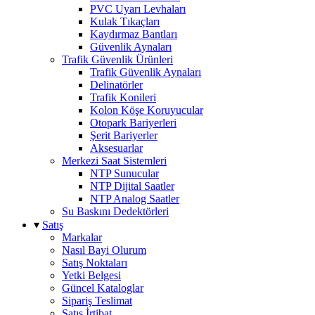
PVC Uyarı Levhaları
Kulak Tıkaçları
Kaydırmaz Bantları
Güvenlik Aynaları
Trafik Güvenlik Ürünleri
Trafik Güvenlik Aynaları
Delinatörler
Trafik Konileri
Kolon Köşe Koruyucular
Otopark Bariyerleri
Şerit Bariyerler
Aksesuarlar
Merkezi Saat Sistemleri
NTP Sunucular
NTP Dijital Saatler
NTP Analog Saatler
Su Baskını Dedektörleri
▾
Satış
Markalar
Nasıl Bayi Olurum
Satış Noktaları
Yetki Belgesi
Güncel Kataloglar
Sipariş Teslimat
Satış İrtibat