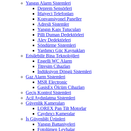
Yangın Alarm Sistemleri
Deprem Sensörleri
İtfaiyeci Telefonları
Konvansiyonel Paneller
Adresli Sistemler
Yangın Kapı Tutucuları
Pilli Duman Dedektörleri
Alev Dedektörleri
Söndürme Sistemleri
Yardımcı Güç Kaynakları
Erişilebilir Bina Teknolojileri
Engelli WC Alarm
Titreşim Cihazları
İndüksiyon Döngü Sistemleri
Gaz Alarm Sistemleri
MSR Electronic
GasisEx Ölçüm Cihazları
Geçiş Kontrol Sistemleri
Acil Aydınlatma Sistemleri
Güvenlik Kameraları
LOREX Pan Tilt Motorlar
Caydırıcı Kameralar
İş Güvenliği Ürünleri
Yangın Battaniyeleri
Fotolümen Levhalar