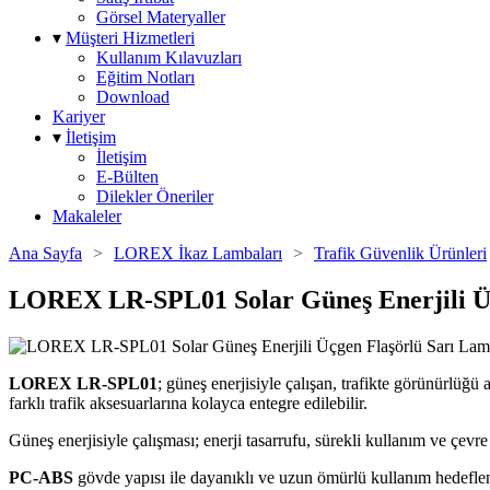
Görsel Materyaller
▾
Müşteri Hizmetleri
Kullanım Kılavuzları
Eğitim Notları
Download
Kariyer
▾
İletişim
İletişim
E-Bülten
Dilekler Öneriler
Makaleler
Ana Sayfa
>
LOREX İkaz Lambaları
>
Trafik Güvenlik Ürünleri
LOREX LR-SPL01 Solar Güneş Enerjili Ü
LOREX LR-SPL01
; güneş enerjisiyle çalışan, trafikte görünürlüğ
farklı trafik aksesuarlarına kolayca entegre edilebilir.
Güneş enerjisiyle çalışması; enerji tasarrufu, sürekli kullanım ve çevre
PC-ABS
gövde yapısı ile dayanıklı ve uzun ömürlü kullanım hedefle