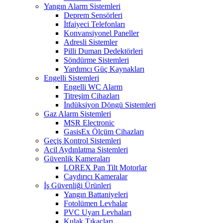
Yangın Alarm Sistemleri
Deprem Sensörleri
İtfaiyeci Telefonları
Konvansiyonel Paneller
Adresli Sistemler
Pilli Duman Dedektörleri
Söndürme Sistemleri
Yardımcı Güç Kaynakları
Engelli Sistemleri
Engelli WC Alarm
Titreşim Cihazları
İndüksiyon Döngü Sistemleri
Gaz Alarm Sistemleri
MSR Electronic
GasisEx Ölçüm Cihazları
Geçiş Kontrol Sistemleri
Acil Aydınlatma Sistemleri
Güvenlik Kameraları
LOREX Pan Tilt Motorlar
Caydırıcı Kameralar
İş Güvenliği Ürünleri
Yangın Battaniyeleri
Fotolümen Levhalar
PVC Uyarı Levhaları
Kulak Tıkaçları