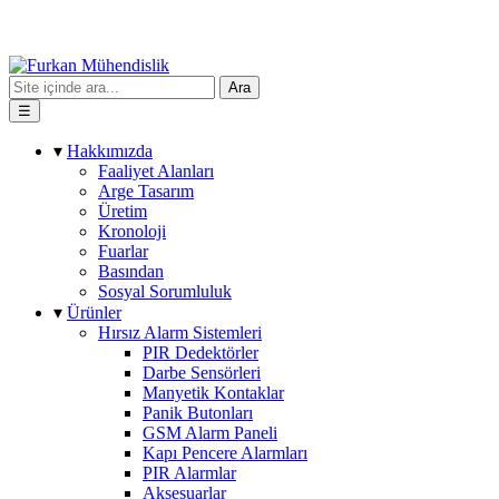
Ara
☰
▾
Hakkımızda
Faaliyet Alanları
Arge Tasarım
Üretim
Kronoloji
Fuarlar
Basından
Sosyal Sorumluluk
▾
Ürünler
Hırsız Alarm Sistemleri
PIR Dedektörler
Darbe Sensörleri
Manyetik Kontaklar
Panik Butonları
GSM Alarm Paneli
Kapı Pencere Alarmları
PIR Alarmlar
Aksesuarlar