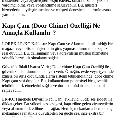
müşterileri veya ziyaretçileri tespit ederek, onlara hızlı bir şekilde
yardımcı olma veya yönlendirme sağlayabilir. Bu, müşteri
hizmetlerinin iyileştirilmesine ve müşteri deneyiminin artırılmasına
yardımcı olur.
Kapı Çanı (Door Chime) Özelliği Ne
Amaçla Kullanılır ?
LOREX LR-KC Kablosuz Kapı Çanı ve Alarmının kullanıldığı bir
mağaza veya ofiste müşterilerin giriş yapması durumunda kapı zili
sesi duyulur. Bu, çalışanların veya görevlilerin müşteri hizmetine
yönelik hazırlıklı olmalarını sağlar.
Güvenlik İhlali Uyarısı Verir ; Door chime Kapı Çanı Özelliği ile ,
güvenlik ihlali durumunda uyarı verir. Örneğin, evde veya işyerinde
izinsiz bir giriş olduğunda alarm sistemi tetiklendiğinde, door chime
Kapı çanı sesi duyulur. Bu, kullanıcıların potansiyel bir güvenlik
tehdidini fark etmelerini sağlar ve duruma müdahale etmelerini
sağlayabilir.
LR-KC Harekete Duyarlı Kapı Çanı, etkileyici 85dB ses şiddeti ile
dikkat çeker. Bu yüksek ses seviyesi, kapı ziline gelen ziyaretçilerin
veya alarmın fark edilmesini sağlar. Hem iç mekanlarda hem de dış
mekanlarda rahatlıkla duyulabilen bu güçlü ses, size ekstra bir