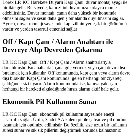
Lorex LR-KC Harekete Duyarlı Kapı Çanı, duvar montaj ayağı ile
birlikte gelir. Bu sayede, kapı zilini duvarınıza kolayca monte
edebilirsiniz. Duvar montajı, çanın daha yüksek bir konumda
olmasını sağlar ve sesin daha geniş bir alanda duyulmasını sağlar.
Ayrıca, duvar montajı sayesinde kapı zilinin yerleşik bir görünümü
vardır ve yerden tasarruf etmenizi sağlar
Off / Kapı Çanı / Alarm Anahtarı ile
Devreye Alıp Devreden Çıkarma
LR-KC Kapı Çanı, Off / Kapı Çanı / Alarm anahtarlarıyla
donatılmıştır. Bu anahtarlar, çana güç vermek veya çanı devre dışı
bırakmak için kullanılır. Off konumunda, kapı çanı veya alarm devre
dışı bırakılır. Kapı Çanı konumunda, gelen herhangi bir ziyaretçi
çaldığında sizi uyarır. Alarm konumunda ise, kapıya yaklaşan
herhangi bir hareketi algıladığında hırsız alarmı aktif hale gelir.
Ekonomik Pil Kullanımı Sunar
LR-KC Kapı Çanı, ekonomik pil kullanımı sayesinde enerji
tasarrufu sağlar. Ürün, 3 adet AA kalem pil ile çalışır ve pil ömrünü
uzatmak için optimize edilmiştir. Bu özellik, size uzun bir kullanım
süresi sunar ve sık sık pillerini değiştirmek zorunda kalmazsınız