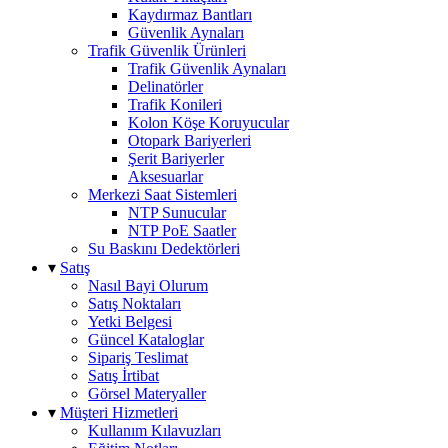
Kaydırmaz Bantları
Güvenlik Aynaları
Trafik Güvenlik Ürünleri
Trafik Güvenlik Aynaları
Delinatörler
Trafik Konileri
Kolon Köşe Koruyucular
Otopark Bariyerleri
Şerit Bariyerler
Aksesuarlar
Merkezi Saat Sistemleri
NTP Sunucular
NTP PoE Saatler
Su Baskını Dedektörleri
▾
Satış
Nasıl Bayi Olurum
Satış Noktaları
Yetki Belgesi
Güncel Kataloglar
Sipariş Teslimat
Satış İrtibat
Görsel Materyaller
▾
Müşteri Hizmetleri
Kullanım Kılavuzları