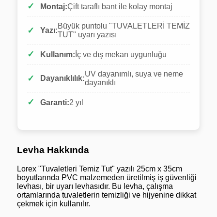
Montaj:
Çift taraflı bant ile kolay montaj
Büyük puntolu "TUVALETLERİ TEMİZ
Yazı:
TUT" uyarı yazısı
Kullanım:
İç ve dış mekan uygunluğu
UV dayanımlı, suya ve neme
Dayanıklılık:
dayanıklı
Garanti:
2 yıl
Levha Hakkında
Lorex "Tuvaletleri Temiz Tut" yazılı 25cm x 35cm
boyutlarında PVC malzemeden üretilmiş iş güvenliği
levhası, bir uyarı levhasıdır. Bu levha, çalışma
ortamlarında tuvaletlerin temizliği ve hijyenine dikkat
çekmek için kullanılır.