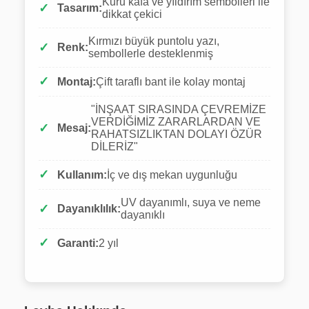
Kuru kafa ve yıldırım sembolleri ile
Tasarım:
dikkat çekici
Kırmızı büyük puntolu yazı,
Renk:
sembollerle desteklenmiş
Montaj:
Çift taraflı bant ile kolay montaj
"İNŞAAT SIRASINDA ÇEVREMİZE
VERDİĞİMİZ ZARARLARDAN VE
Mesaj:
RAHATSIZLIKTAN DOLAYI ÖZÜR
DİLERİZ"
Kullanım:
İç ve dış mekan uygunluğu
UV dayanımlı, suya ve neme
Dayanıklılık:
dayanıklı
Garanti:
2 yıl