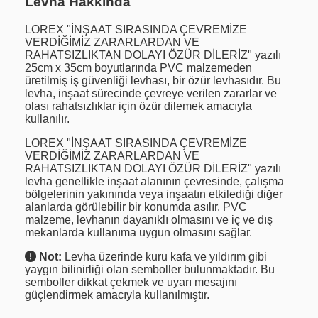
Levha Hakkında
LOREX "İNŞAAT SIRASINDA ÇEVREMİZE
VERDİĞİMİZ ZARARLARDAN VE
RAHATSIZLIKTAN DOLAYI ÖZÜR DİLERİZ" yazılı
25cm x 35cm boyutlarında PVC malzemeden
üretilmiş iş güvenliği levhası, bir özür levhasıdır. Bu
levha, inşaat sürecinde çevreye verilen zararlar ve
olası rahatsızlıklar için özür dilemek amacıyla
kullanılır.
LOREX "İNŞAAT SIRASINDA ÇEVREMİZE
VERDİĞİMİZ ZARARLARDAN VE
RAHATSIZLIKTAN DOLAYI ÖZÜR DİLERİZ" yazılı
levha genellikle inşaat alanının çevresinde, çalışma
bölgelerinin yakınında veya inşaatın etkilediği diğer
alanlarda görülebilir bir konumda asılır. PVC
malzeme, levhanın dayanıklı olmasını ve iç ve dış
mekanlarda kullanıma uygun olmasını sağlar.
Not:
Levha üzerinde kuru kafa ve yıldırım gibi
yaygın bilinirliği olan semboller bulunmaktadır. Bu
semboller dikkat çekmek ve uyarı mesajını
güçlendirmek amacıyla kullanılmıştır.