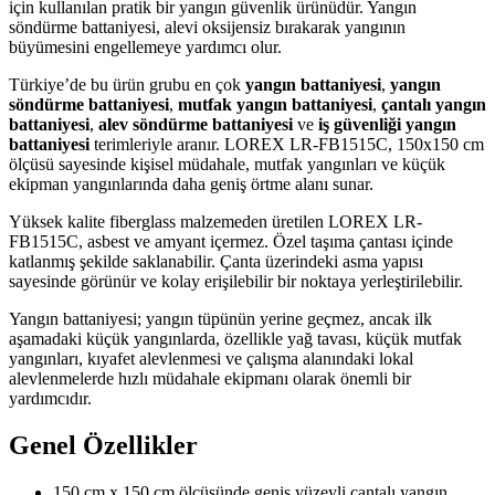
için kullanılan pratik bir yangın güvenlik ürünüdür. Yangın
söndürme battaniyesi, alevi oksijensiz bırakarak yangının
büyümesini engellemeye yardımcı olur.
Türkiye’de bu ürün grubu en çok
yangın battaniyesi
,
yangın
söndürme battaniyesi
,
mutfak yangın battaniyesi
,
çantalı yangın
battaniyesi
,
alev söndürme battaniyesi
ve
iş güvenliği yangın
battaniyesi
terimleriyle aranır. LOREX LR-FB1515C, 150x150 cm
ölçüsü sayesinde kişisel müdahale, mutfak yangınları ve küçük
ekipman yangınlarında daha geniş örtme alanı sunar.
Yüksek kalite fiberglass malzemeden üretilen LOREX LR-
FB1515C, asbest ve amyant içermez. Özel taşıma çantası içinde
katlanmış şekilde saklanabilir. Çanta üzerindeki asma yapısı
sayesinde görünür ve kolay erişilebilir bir noktaya yerleştirilebilir.
Yangın battaniyesi; yangın tüpünün yerine geçmez, ancak ilk
aşamadaki küçük yangınlarda, özellikle yağ tavası, küçük mutfak
yangınları, kıyafet alevlenmesi ve çalışma alanındaki lokal
alevlenmelerde hızlı müdahale ekipmanı olarak önemli bir
yardımcıdır.
Genel Özellikler
150 cm x 150 cm ölçüsünde geniş yüzeyli çantalı yangın