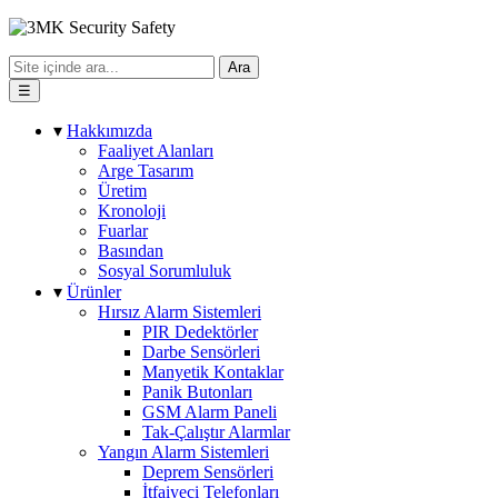
Ara
☰
▾
Hakkımızda
Faaliyet Alanları
Arge Tasarım
Üretim
Kronoloji
Fuarlar
Basından
Sosyal Sorumluluk
▾
Ürünler
Hırsız Alarm Sistemleri
PIR Dedektörler
Darbe Sensörleri
Manyetik Kontaklar
Panik Butonları
GSM Alarm Paneli
Tak-Çalıştır Alarmlar
Yangın Alarm Sistemleri
Deprem Sensörleri
İtfaiyeci Telefonları