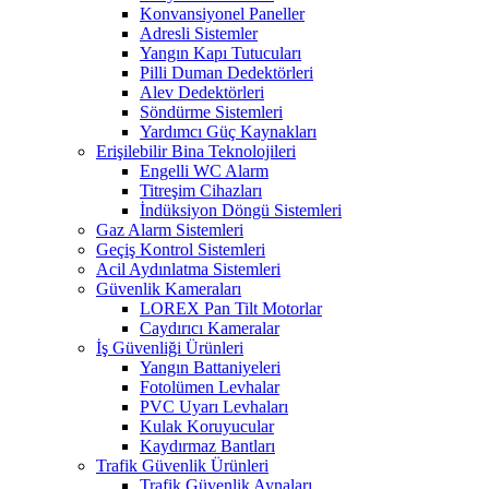
Konvansiyonel Paneller
Adresli Sistemler
Yangın Kapı Tutucuları
Pilli Duman Dedektörleri
Alev Dedektörleri
Söndürme Sistemleri
Yardımcı Güç Kaynakları
Erişilebilir Bina Teknolojileri
Engelli WC Alarm
Titreşim Cihazları
İndüksiyon Döngü Sistemleri
Gaz Alarm Sistemleri
Geçiş Kontrol Sistemleri
Acil Aydınlatma Sistemleri
Güvenlik Kameraları
LOREX Pan Tilt Motorlar
Caydırıcı Kameralar
İş Güvenliği Ürünleri
Yangın Battaniyeleri
Fotolümen Levhalar
PVC Uyarı Levhaları
Kulak Koruyucular
Kaydırmaz Bantları
Trafik Güvenlik Ürünleri
Trafik Güvenlik Aynaları