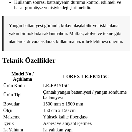
Kullanım sonrası battaniyenin durumu kontrol edilmeli ve
hasar görmüşse yenisiyle değiştirilmelidir.
Yangın battaniyesi görünür, kolay ulaşılabilir ve riskli alana
yakın bir noktada saklanmalıdır. Mutfak, atölye ve tekne gibi
alanlarda duvara asılarak kullanıma hazır bekletilmesi önerilir.
Teknik Özellikler
Model No /
LOREX LR-FB1515C
Açıklama
Ürün Kodu
LR-FB1515C
Çantalı yangın battaniyesi / yangın söndürme
Ürün Tipi
battaniyesi
Boyutlar
1500 mm x 1500 mm
Ölçü
150 cm x 150 cm
Malzeme
Yüksek kalite fiberglass
İçerik
Asbest ve amyant içermez
Isı Yalıtımı
Isı yalıtkan yapı