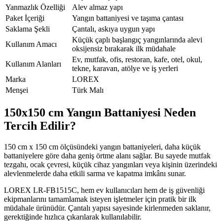
Yanmazlık Özelliği
Alev almaz yapı
Paket İçeriği
Yangın battaniyesi ve taşıma çantası
Saklama Şekli
Çantalı, askıya uygun yapı
Küçük çaplı başlangıç yangınlarında alevi
Kullanım Amacı
oksijensiz bırakarak ilk müdahale
Ev, mutfak, ofis, restoran, kafe, otel, okul,
Kullanım Alanları
tekne, karavan, atölye ve iş yerleri
Marka
LOREX
Menşei
Türk Malı
150x150 cm Yangın Battaniyesi Neden
Tercih Edilir?
150 cm x 150 cm ölçüsündeki yangın battaniyeleri, daha küçük
battaniyelere göre daha geniş örtme alanı sağlar. Bu sayede mutfak
tezgahı, ocak çevresi, küçük cihaz yangınları veya kişinin üzerindeki
alevlenmelerde daha etkili sarma ve kapatma imkânı sunar.
LOREX LR-FB1515C, hem ev kullanıcıları hem de iş güvenliği
ekipmanlarını tamamlamak isteyen işletmeler için pratik bir ilk
müdahale ürünüdür. Çantalı yapısı sayesinde kirlenmeden saklanır,
gerektiğinde hızlıca çıkarılarak kullanılabilir.