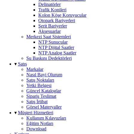
Delinatörler
Trafik Konileri
Kolon Köşe Koruyucular
Otopark Bariyerleri
Şerit Bariyerler
Aksesuarlar
Merkezi Saat Sistemleri
NTP Sunucular
NTP Dijital Saatler
NTP Analog Saatler
Su Baskını Dedektörleri
▾
Satış
Markalar
Nasıl Bayi Olurum
Satış Noktaları
Yetki Belgesi
Güncel Kataloglar
Sipariş Teslimat
Satış İrtibat
Görsel Materyaller
▾
Müşteri Hizmetleri
Kullanım Kılavuzları
Eğitim Notları
Download