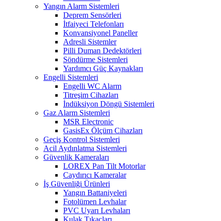
Yangın Alarm Sistemleri
Deprem Sensörleri
İtfaiyeci Telefonları
Konvansiyonel Paneller
Adresli Sistemler
Pilli Duman Dedektörleri
Söndürme Sistemleri
Yardımcı Güç Kaynakları
Engelli Sistemleri
Engelli WC Alarm
Titreşim Cihazları
İndüksiyon Döngü Sistemleri
Gaz Alarm Sistemleri
MSR Electronic
GasisEx Ölçüm Cihazları
Geçiş Kontrol Sistemleri
Acil Aydınlatma Sistemleri
Güvenlik Kameraları
LOREX Pan Tilt Motorlar
Caydırıcı Kameralar
İş Güvenliği Ürünleri
Yangın Battaniyeleri
Fotolümen Levhalar
PVC Uyarı Levhaları
Kulak Tıkaçları