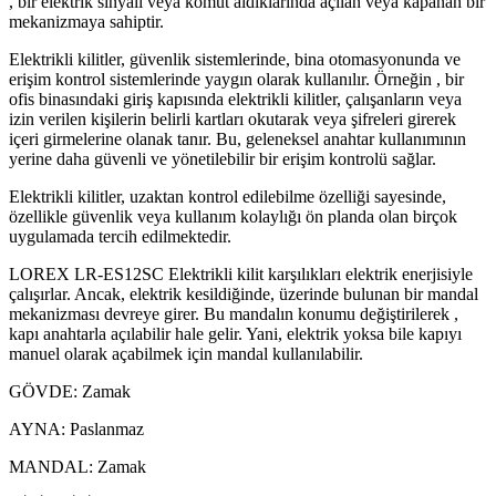
, bir elektrik sinyali veya komut aldıklarında açılan veya kapanan bir
mekanizmaya sahiptir.
Elektrikli kilitler, güvenlik sistemlerinde, bina otomasyonunda ve
erişim kontrol sistemlerinde yaygın olarak kullanılır. Örneğin , bir
ofis binasındaki giriş kapısında elektrikli kilitler, çalışanların veya
izin verilen kişilerin belirli kartları okutarak veya şifreleri girerek
içeri girmelerine olanak tanır. Bu, geleneksel anahtar kullanımının
yerine daha güvenli ve yönetilebilir bir erişim kontrolü sağlar.
Elektrikli kilitler, uzaktan kontrol edilebilme özelliği sayesinde,
özellikle güvenlik veya kullanım kolaylığı ön planda olan birçok
uygulamada tercih edilmektedir.
LOREX LR-ES12SC Elektrikli kilit karşılıkları elektrik enerjisiyle
çalışırlar. Ancak, elektrik kesildiğinde, üzerinde bulunan bir mandal
mekanizması devreye girer. Bu mandalın konumu değiştirilerek ,
kapı anahtarla açılabilir hale gelir. Yani, elektrik yoksa bile kapıyı
manuel olarak açabilmek için mandal kullanılabilir.
GÖVDE: Zamak
AYNA: Paslanmaz
MANDAL: Zamak