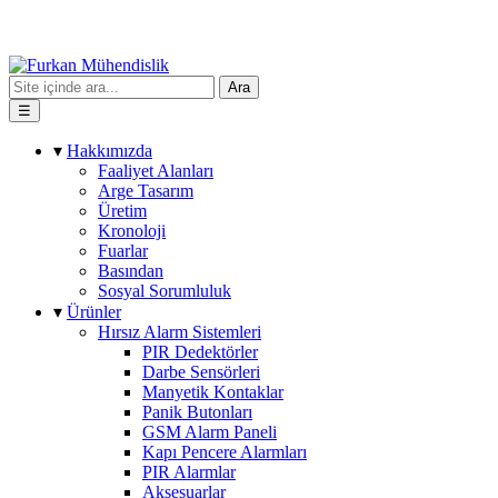
Ara
☰
▾
Hakkımızda
Faaliyet Alanları
Arge Tasarım
Üretim
Kronoloji
Fuarlar
Basından
Sosyal Sorumluluk
▾
Ürünler
Hırsız Alarm Sistemleri
PIR Dedektörler
Darbe Sensörleri
Manyetik Kontaklar
Panik Butonları
GSM Alarm Paneli
Kapı Pencere Alarmları
PIR Alarmlar
Aksesuarlar