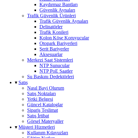
Kaydırmaz Bantları
Güvenlik Aynaları
Trafik Güvenlik Ürünleri
Trafik Güvenlik Aynaları
Delinatörler
Trafik Konileri
Kolon Köşe Koruyucular
Otopark Bariyerleri
Şerit Bariyerler
Aksesuarlar
Merkezi Saat Sistemleri
NTP Sunucular
NTP PoE Saatler
Su Baskını Dedektörleri
▾
Satış
Nasıl Bayi Olurum
Satış Noktaları
Yetki Belgesi
Güncel Kataloglar
Sipariş Teslimat
Satış İrtibat
Görsel Materyaller
▾
Müşteri Hizmetleri
Kullanım Kılavuzları