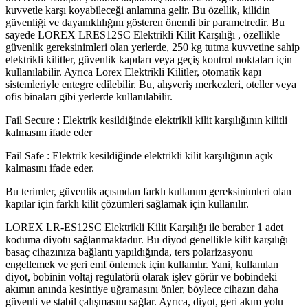
kuvvetle karşı koyabileceği anlamına gelir. Bu özellik, kilidin
güvenliği ve dayanıklılığını gösteren önemli bir parametredir. Bu
sayede LOREX LRES12SC Elektrikli Kilit Karşılığı , özellikle
güvenlik gereksinimleri olan yerlerde, 250 kg tutma kuvvetine sahip
elektrikli kilitler, güvenlik kapıları veya geçiş kontrol noktaları için
kullanılabilir. Ayrıca Lorex Elektrikli Kilitler, otomatik kapı
sistemleriyle entegre edilebilir. Bu, alışveriş merkezleri, oteller veya
ofis binaları gibi yerlerde kullanılabilir.
Fail Secure : Elektrik kesildiğinde elektrikli kilit karşılığının kilitli
kalmasını ifade eder
Fail Safe : Elektrik kesildiğinde elektrikli kilit karşılığının açık
kalmasını ifade eder.
Bu terimler, güvenlik açısından farklı kullanım gereksinimleri olan
kapılar için farklı kilit çözümleri sağlamak için kullanılır.
LOREX LR-ES12SC Elektrikli Kilit Karşılığı ile beraber 1 adet
koduma diyotu sağlanmaktadur. Bu diyod genellikle kilit karşılığı
basaç cihazınıza bağlantı yapıldığında, ters polarizasyonu
engellemek ve geri emf önlemek için kullanılır. Yani, kullanılan
diyot, bobinin voltaj regülatörü olarak işlev görür ve bobindeki
akımın anında kesintiye uğramasını önler, böylece cihazın daha
güvenli ve stabil çalışmasını sağlar. Ayrıca, diyot, geri akım yolu