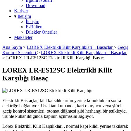
Eğitim Notları
Download
Kariyer
▾
İletişim
İletişim
E-Bülten
Dilekler Öneriler
Makaleler
Ana Sayfa
>
LOREX Elektrikli Kilit Karşılıkları – Basaçlar
>
Geçiş
Kontrol Sistemleri
>
LOREX Elektrikli Kilit Karşılıkları – Basaçlar
>
LOREX LR-ES12SC Elektrikli Kilit Karşılığı Basaç
LOREX LR-ES12SC Elektrikli Kilit
Karşılığı Basaç
Elektrikli Bas-açlar, kilit karşılıklarının yerine konulduktan sonra
elektriğe bağlanıyor. Uzaktan kumanda, kart okuyucu veya şifreli
geçiş kontrol sistemleri, otomat düğmesi gibi herhangi bir tetikleyici
ürünle kullanıldığında kapının açılmasını sağlıyor.
Lorex Elektrikli Kilit Karşılıkları , normal kapı kilidi yerine takılarak