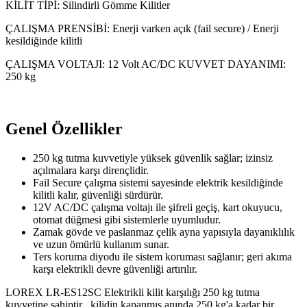
KİLİT TİPİ: Silindirli Gömme Kilitler
ÇALIŞMA PRENSİBİ: Enerji varken açık (fail secure) / Enerji
kesildiğinde kilitli
ÇALIŞMA VOLTAJI: 12 Volt AC/DC KUVVET DAYANIMI:
250 kg
Genel Özellikler
250 kg tutma kuvvetiyle yüksek güvenlik sağlar; izinsiz
açılmalara karşı dirençlidir.
Fail Secure çalışma sistemi sayesinde elektrik kesildiğinde
kilitli kalır, güvenliği sürdürür.
12V AC/DC çalışma voltajı ile şifreli geçiş, kart okuyucu,
otomat düğmesi gibi sistemlerle uyumludur.
Zamak gövde ve paslanmaz çelik ayna yapısıyla dayanıklılık
ve uzun ömürlü kullanım sunar.
Ters koruma diyodu ile sistem koruması sağlanır; geri akıma
karşı elektrikli devre güvenliği artırılır.
LOREX LR-ES12SC Elektrikli kilit karşılığı 250 kg tutma
kuvvetine sahiptir , kilidin kapanmış anında 250 kg'a kadar bir