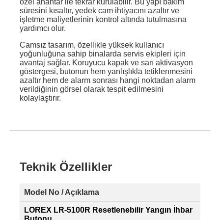
özel anahtar ile tekrar kurulabilir. Bu yapı bakım
süresini kısaltır, yedek cam ihtiyacını azaltır ve
işletme maliyetlerinin kontrol altında tutulmasına
yardımcı olur.
Camsız tasarım, özellikle yüksek kullanıcı
yoğunluğuna sahip binalarda servis ekipleri için
avantaj sağlar. Koruyucu kapak ve sarı aktivasyon
göstergesi, butonun hem yanlışlıkla tetiklenmesini
azaltır hem de alarm sonrası hangi noktadan alarm
verildiğinin görsel olarak tespit edilmesini
kolaylaştırır.
Teknik Özellikler
Model No / Açıklama
LOREX LR-5100R Resetlenebilir Yangın İhbar
Butonu