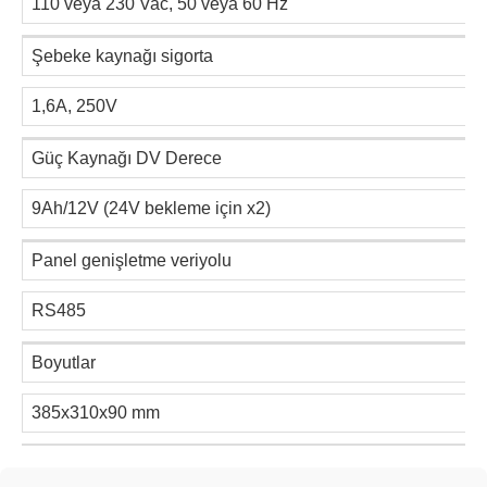
110 veya 230 Vac, 50 veya 60 Hz
Şebeke kaynağı sigorta
1,6A, 250V
Güç Kaynağı DV Derece
9Ah/12V (24V bekleme için x2)
Panel genişletme veriyolu
RS485
Boyutlar
385x310x90 mm