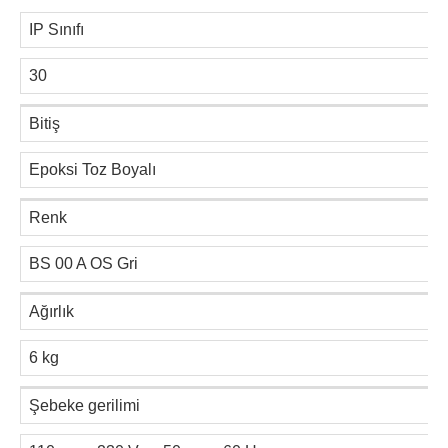
IP Sınıfı
30
Bitiş
Epoksi Toz Boyalı
Renk
BS 00 A OS Gri
Ağırlık
6 kg
Şebeke gerilimi