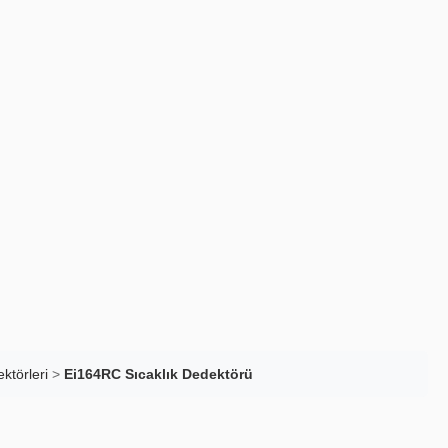
ktörleri
>
Ei164RC Sıcaklık Dedektörü