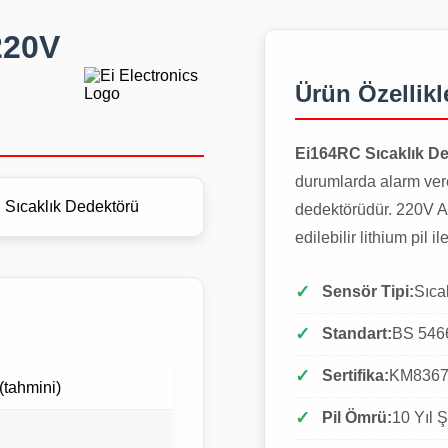
220V
Ürün Özellikl
Ei164RC Sıcaklık D
durumlarda alarm veren
dedektörüdür. 220V AC
edilebilir lithium pil 
Sensör Tipi:
Sıca
Standart:
BS 546
Sertifika:
KM836
tahmini)
Pil Ömrü:
10 Yıl Ş