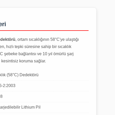
eri
edektörü
, ortam sıcaklığının 58°C'ye ulaştığı
, hızlı tepki süresine sahip bir sıcaklık
 şebeke bağlantısı ve 10 yıl ömürlü şarj
ile kesintisiz koruma sağlar.
klık (58°C) Dedektörü
6-2:2003
78
arjedilebilir Lithium Pil