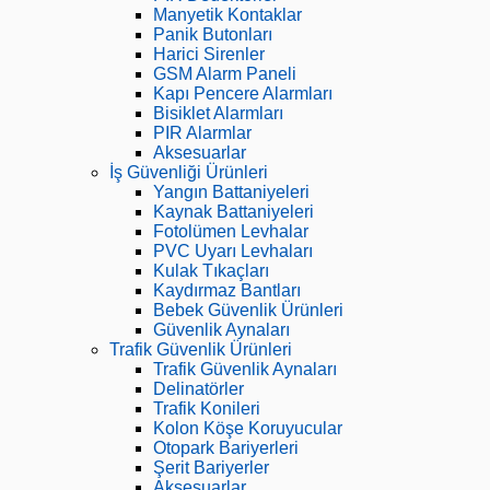
Manyetik Kontaklar
Panik Butonları
Harici Sirenler
GSM Alarm Paneli
Kapı Pencere Alarmları
Bisiklet Alarmları
PIR Alarmlar
Aksesuarlar
İş Güvenliği Ürünleri
Yangın Battaniyeleri
Kaynak Battaniyeleri
Fotolümen Levhalar
PVC Uyarı Levhaları
Kulak Tıkaçları
Kaydırmaz Bantları
Bebek Güvenlik Ürünleri
Güvenlik Aynaları
Trafik Güvenlik Ürünleri
Trafik Güvenlik Aynaları
Delinatörler
Trafik Konileri
Kolon Köşe Koruyucular
Otopark Bariyerleri
Şerit Bariyerler
Aksesuarlar