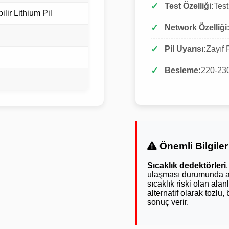
Test Özelliği:
Test
ilir Lithium Pil
Network Özelliği
Pil Uyarısı:
Zayıf P
Besleme:
220-23
Önemli Bilgiler
Sıcaklık dedektörleri
ulaşması durumunda ala
sıcaklık riski olan ala
alternatif olarak tozlu
sonuç verir.