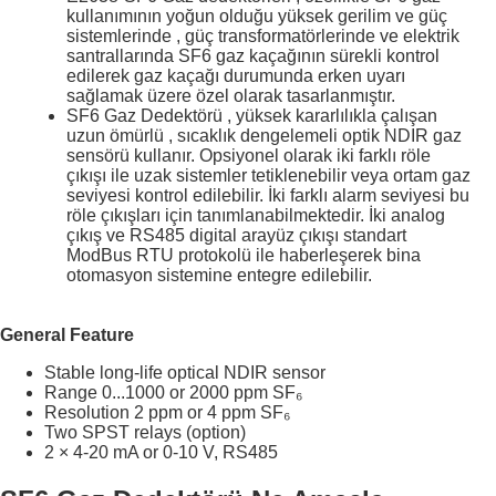
kullanımının yoğun olduğu yüksek gerilim ve güç
sistemlerinde , güç transformatörlerinde ve elektrik
santrallarında SF6 gaz kaçağının sürekli kontrol
edilerek gaz kaçağı durumunda erken uyarı
sağlamak üzere özel olarak tasarlanmıştır.
SF6 Gaz Dedektörü , yüksek kararlılıkla çalışan
uzun ömürlü , sıcaklık dengelemeli optik NDIR gaz
sensörü kullanır. Opsiyonel olarak iki farklı röle
çıkışı ile uzak sistemler tetiklenebilir veya ortam gaz
seviyesi kontrol edilebilir. İki farklı alarm seviyesi bu
röle çıkışları için tanımlanabilmektedir. İki analog
çıkış ve RS485 digital arayüz çıkışı standart
ModBus RTU protokolü ile haberleşerek bina
otomasyon sistemine entegre edilebilir.
General Feature
Stable long-life optical NDIR sensor
Range 0...1000 or 2000 ppm SF₆
Resolution 2 ppm or 4 ppm SF₆
Two SPST relays (option)
2 × 4-20 mA or 0-10 V, RS485