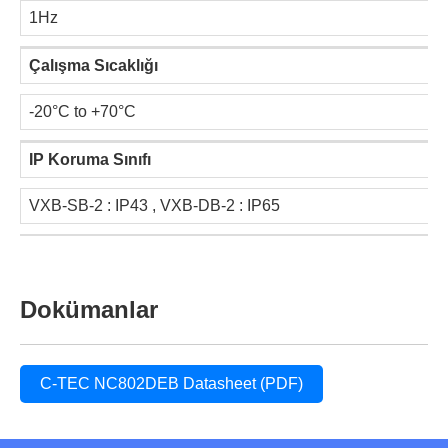
1Hz
Çalışma Sıcaklığı
-20°C to +70°C
IP Koruma Sınıfı
VXB-SB-2 : IP43 , VXB-DB-2 : IP65
Dokümanlar
C-TEC NC802DEB Datasheet (PDF)