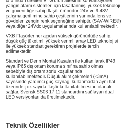
tarafından üretilen VTG ürün ailesinin konvansiyonel
yangın alarm sistemleri için tasarlanmış, yüksek teknoloji
ve güvenirliğe sahip flaşör ürünüdür. 24V ve 9-48V
çalışma gerilimine sahip çeşitlerinin yanında lens ve
gövdeleri zengin renk seçeneğine sahiptir. (SAV-WIRE®)
veya diğer 24Vdc uygulamalarında kullanılabilmektedir.
VXB Flaşörler her açıdan yüksek görünürlüğe sahip,
düşük güç tüketimli yüksek verimli array LED teknolojisi
ile yüksek standart gerektiren projelerde tercih
edilmektedir.
Standart ve Derin Montaj Kasaları ile kullanılarak IP43
veya IP65 dış ortam koruma sınıfına sahip olması
sebebiyle dış ortam zorlu koşullarında
kullanılabilmektedir. Düşük akım çekmeleri (<3mA)
sayesinde yardımcı güç kaynağı kullanmadan aynı hat
üzerinde çok sayıda flaşör kullanılabilmesine olanak
sağlar. Svensk SS03 17 11 standardını sağlayan dual
LED versiyonları da üretilmektedir.
Teknik Özellikler