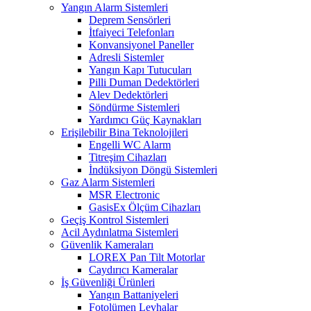
Yangın Alarm Sistemleri
Deprem Sensörleri
İtfaiyeci Telefonları
Konvansiyonel Paneller
Adresli Sistemler
Yangın Kapı Tutucuları
Pilli Duman Dedektörleri
Alev Dedektörleri
Söndürme Sistemleri
Yardımcı Güç Kaynakları
Erişilebilir Bina Teknolojileri
Engelli WC Alarm
Titreşim Cihazları
İndüksiyon Döngü Sistemleri
Gaz Alarm Sistemleri
MSR Electronic
GasisEx Ölçüm Cihazları
Geçiş Kontrol Sistemleri
Acil Aydınlatma Sistemleri
Güvenlik Kameraları
LOREX Pan Tilt Motorlar
Caydırıcı Kameralar
İş Güvenliği Ürünleri
Yangın Battaniyeleri
Fotolümen Levhalar