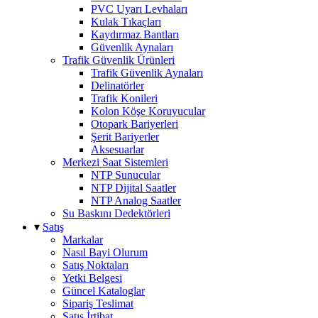
PVC Uyarı Levhaları
Kulak Tıkaçları
Kaydırmaz Bantları
Güvenlik Aynaları
Trafik Güvenlik Ürünleri
Trafik Güvenlik Aynaları
Delinatörler
Trafik Konileri
Kolon Köşe Koruyucular
Otopark Bariyerleri
Şerit Bariyerler
Aksesuarlar
Merkezi Saat Sistemleri
NTP Sunucular
NTP Dijital Saatler
NTP Analog Saatler
Su Baskını Dedektörleri
▾
Satış
Markalar
Nasıl Bayi Olurum
Satış Noktaları
Yetki Belgesi
Güncel Kataloglar
Sipariş Teslimat
Satış İrtibat