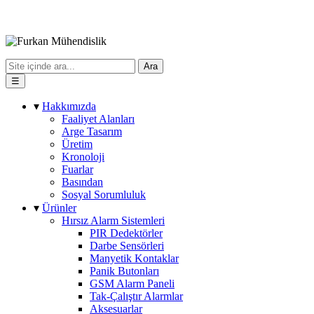
Ara
☰
▾
Hakkımızda
Faaliyet Alanları
Arge Tasarım
Üretim
Kronoloji
Fuarlar
Basından
Sosyal Sorumluluk
▾
Ürünler
Hırsız Alarm Sistemleri
PIR Dedektörler
Darbe Sensörleri
Manyetik Kontaklar
Panik Butonları
GSM Alarm Paneli
Tak-Çalıştır Alarmlar
Aksesuarlar