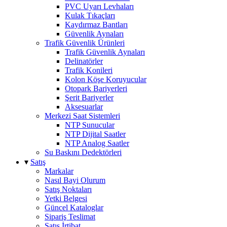
PVC Uyarı Levhaları
Kulak Tıkaçları
Kaydırmaz Bantları
Güvenlik Aynaları
Trafik Güvenlik Ürünleri
Trafik Güvenlik Aynaları
Delinatörler
Trafik Konileri
Kolon Köşe Koruyucular
Otopark Bariyerleri
Şerit Bariyerler
Aksesuarlar
Merkezi Saat Sistemleri
NTP Sunucular
NTP Dijital Saatler
NTP Analog Saatler
Su Baskını Dedektörleri
▾
Satış
Markalar
Nasıl Bayi Olurum
Satış Noktaları
Yetki Belgesi
Güncel Kataloglar
Sipariş Teslimat
Satış İrtibat