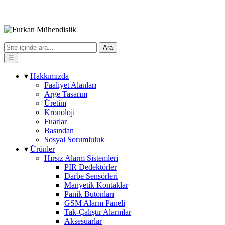
Ara
☰
▾
Hakkımızda
Faaliyet Alanları
Arge Tasarım
Üretim
Kronoloji
Fuarlar
Basından
Sosyal Sorumluluk
▾
Ürünler
Hırsız Alarm Sistemleri
PIR Dedektörler
Darbe Sensörleri
Manyetik Kontaklar
Panik Butonları
GSM Alarm Paneli
Tak-Çalıştır Alarmlar
Aksesuarlar