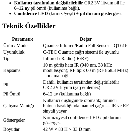
Kullanıcı tarafından değiştirilebilir
CR2 3V lityum pil ile
6–12 ay
pil ömrü (kullanıma bağlı).
Confidence LED
(kırmızı/yeşil) +
pil durum göstergesi
.
Teknik Özellikler
Parametre
Değer
Ürün / Model
Quantec Infrared/Radio Fall Sensor – QT616
Uyumluluk
C-TEC Quantec çağrı sistemi ile uyumlu
Tip
Infrared / Radio (IR/RF)
10 m görüş hattı IR (940 nm, 38 kHz
Kapsama
modülasyon); RF tipik 60 m (RF 868.3 MHz)
– ortama bağlı
Dahili, kullanıcı tarafından değiştirilebilir
Pil
CR2 3V lityum (şarj edilemez)
Pil Ömrü
6–12 ay (kullanıma bağlı)
Kullanıcı düştüğünde otomatik; turuncu
Çalışma Mantığı
butona basıldığında manuel çağrı — IR ve RF
sinyali yayar
Kırmızı/yeşil confidence LED / pil durum
Göstergeler
göstergesi
Boyutlar
42 W × 83 H × 33 D mm