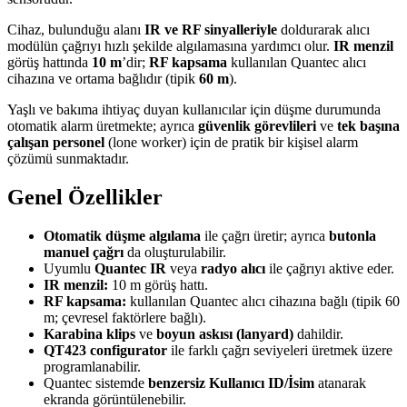
Cihaz, bulunduğu alanı
IR ve RF sinyalleriyle
doldurarak alıcı
modülün çağrıyı hızlı şekilde algılamasına yardımcı olur.
IR menzil
görüş hattında
10 m
’dir;
RF kapsama
kullanılan Quantec alıcı
cihazına ve ortama bağlıdır (tipik
60 m
).
Yaşlı ve bakıma ihtiyaç duyan kullanıcılar için düşme durumunda
otomatik alarm üretmekte; ayrıca
güvenlik görevlileri
ve
tek başına
çalışan personel
(lone worker) için de pratik bir kişisel alarm
çözümü sunmaktadır.
Genel Özellikler
Otomatik düşme algılama
ile çağrı üretir; ayrıca
butonla
manuel çağrı
da oluşturulabilir.
Uyumlu
Quantec IR
veya
radyo alıcı
ile çağrıyı aktive eder.
IR menzil:
10 m görüş hattı.
RF kapsama:
kullanılan Quantec alıcı cihazına bağlı (tipik 60
m; çevresel faktörlere bağlı).
Karabina klips
ve
boyun askısı (lanyard)
dahildir.
QT423 configurator
ile farklı çağrı seviyeleri üretmek üzere
programlanabilir.
Quantec sistemde
benzersiz Kullanıcı ID/İsim
atanarak
ekranda görüntülenebilir.