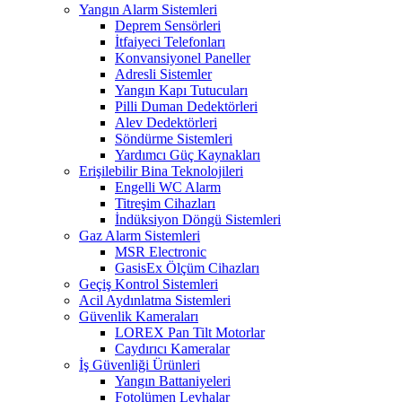
Yangın Alarm Sistemleri
Deprem Sensörleri
İtfaiyeci Telefonları
Konvansiyonel Paneller
Adresli Sistemler
Yangın Kapı Tutucuları
Pilli Duman Dedektörleri
Alev Dedektörleri
Söndürme Sistemleri
Yardımcı Güç Kaynakları
Erişilebilir Bina Teknolojileri
Engelli WC Alarm
Titreşim Cihazları
İndüksiyon Döngü Sistemleri
Gaz Alarm Sistemleri
MSR Electronic
GasisEx Ölçüm Cihazları
Geçiş Kontrol Sistemleri
Acil Aydınlatma Sistemleri
Güvenlik Kameraları
LOREX Pan Tilt Motorlar
Caydırıcı Kameralar
İş Güvenliği Ürünleri
Yangın Battaniyeleri
Fotolümen Levhalar