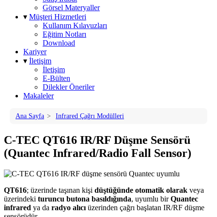
Görsel Materyaller
▾
Müşteri Hizmetleri
Kullanım Kılavuzları
Eğitim Notları
Download
Kariyer
▾
İletişim
İletişim
E-Bülten
Dilekler Öneriler
Makaleler
Ana Sayfa
>
Infrared Çağrı Modülleri
C-TEC QT616 IR/RF Düşme Sensörü
(Quantec Infrared/Radio Fall Sensor)
QT616
; üzerinde taşınan kişi
düştüğünde otomatik olarak
veya
üzerindeki
turuncu butona basıldığında
, uyumlu bir
Quantec
infrared
ya da
radyo alıcı
üzerinden çağrı başlatan IR/RF düşme
sensörüdür.