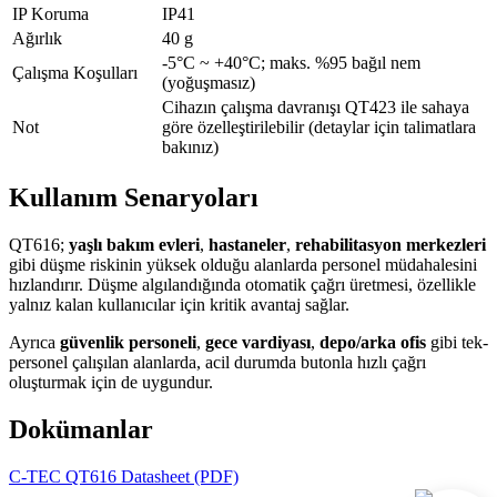
IP Koruma
IP41
Ağırlık
40 g
-5°C ~ +40°C; maks. %95 bağıl nem
Çalışma Koşulları
(yoğuşmasız)
Cihazın çalışma davranışı QT423 ile sahaya
Not
göre özelleştirilebilir (detaylar için talimatlara
bakınız)
Kullanım Senaryoları
QT616;
yaşlı bakım evleri
,
hastaneler
,
rehabilitasyon merkezleri
gibi düşme riskinin yüksek olduğu alanlarda personel müdahalesini
hızlandırır. Düşme algılandığında otomatik çağrı üretmesi, özellikle
yalnız kalan kullanıcılar için kritik avantaj sağlar.
Ayrıca
güvenlik personeli
,
gece vardiyası
,
depo/arka ofis
gibi tek-
personel çalışılan alanlarda, acil durumda butonla hızlı çağrı
oluşturmak için de uygundur.
Dokümanlar
C-TEC QT616 Datasheet (PDF)