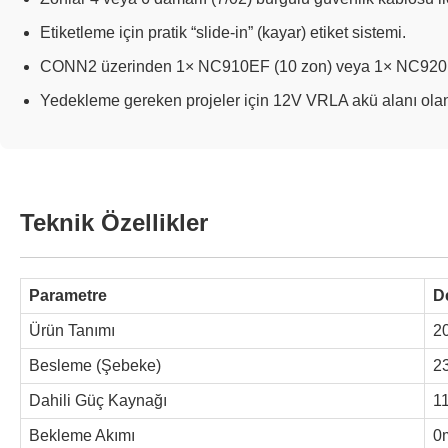
Etiketleme için pratik “slide-in” (kayar) etiket sistemi.
CONN2 üzerinden 1× NC910EF (10 zon) veya 1× NC920EF 
Yedekleme gereken projeler için 12V VRLA akü alanı olan 
Teknik Özellikler
Parametre
D
Ürün Tanımı
2
Besleme (Şebeke)
2
Dahili Güç Kaynağı
1
Bekleme Akımı
0