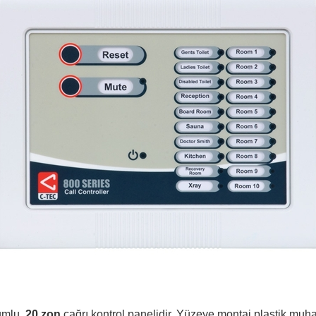
umlu,
20 zon
çağrı kontrol panelidir. Yüzeye montaj plastik muh