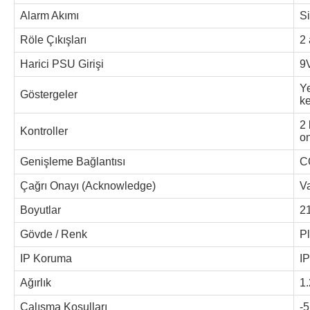
Alarm Akımı
Si
Röle Çıkışları
2 
Harici PSU Girişi
9
Ye
Göstergeler
ke
2 
Kontroller
on
Genişleme Bağlantısı
C
Çağrı Onayı (Acknowledge)
V
Boyutlar
2
Gövde / Renk
Pl
IP Koruma
I
Ağırlık
1.
Çalışma Koşulları
-