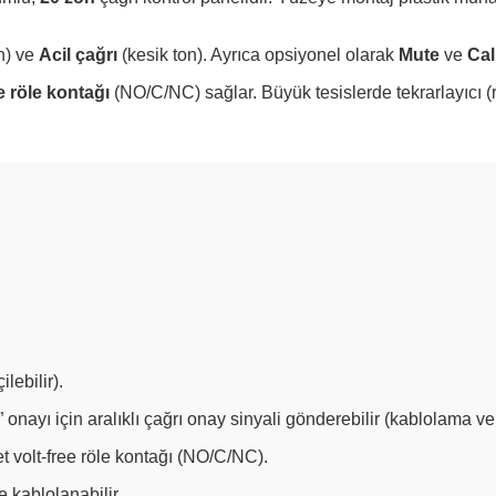
n) ve
Acil çağrı
(kesik ton). Ayrıca opsiyonel olarak
Mute
ve
Cal
e röle kontağı
(NO/C/NC) sağlar. Büyük tesislerde tekrarlayıcı (
lebilir).
onayı için aralıklı çağrı onay sinyali gönderebilir (kablolama ve
t volt-free röle kontağı (NO/C/NC).
 kablolanabilir.