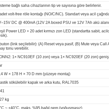
steme bağlı saha cihazlarının tip ve sayısına göre belirlenir.
adet volt-free röle kontağı (NO/C/NC). Standart veya acil çağrıd
V–15V DC @ 400mA (12V 2A boxed PSU ve 12V 7Ah akü alanı ol
şil Power LED + 20 adet kırmızı zon LED (standartta sabit, acilde
sik).
buton (link seçilebilir): (A) Reset veya pasif, (B) Mute veya Call A
ay tonu verebilir.
ONN2: 1× NC910EF (10 zon) veya 1× NC920EF (20 zon) genişl
ar
14 W × 178 H × 70 D mm (yüzeye montaj)
astik sökülebilir kapak ve arka kutu, RAL7035
P41
27 kg
5°C ~ +40°C, maks. %95 bağıl nem (yoğuşmasız)