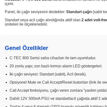
içerir.
Panel, iki çağrı seviyesini destekler:
Standart çağrı
(sabit to
Standart veya acil çağrı alındığında aktif olan
2 adet volt-fre
üniteleri ile ölçeklenebilir.
Genel Özellikler
C-TEC 800 Serisi saha cihazları ile tam uyumludur.
20 zonlu yapı; zon bazlı kırmızı alarm LED göstergeleri.
İki çağrı seviyesi: Standart (sabit), Acil (kesik).
Opsiyonel Mute ve Call Accept/Reset butonları (link ile seçi
Call Accept fonksiyonu, çağrı veren zonlara “yardım yolda” 
Dahili 12V 300mA PSU ve standart/acil çağrıda aktif 2 ade
Zonlar 4 veya 6 damarlı (7/02) burgulu güvenlik kablosu ile