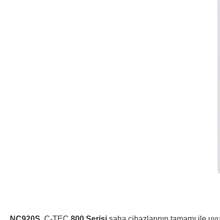
NC920S
, C-TEC
800 Serisi
saha cihazlarının tamamı ile uy