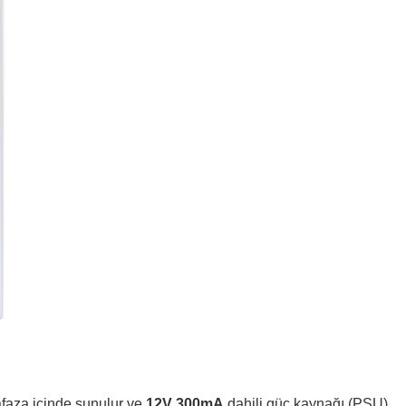
afaza içinde sunulur ve
12V 300mA
dahili güç kaynağı (PSU)