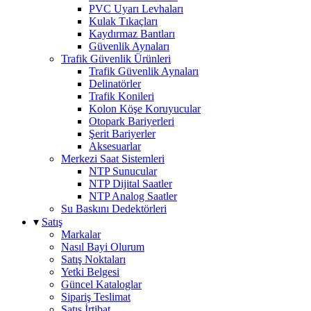
PVC Uyarı Levhaları
Kulak Tıkaçları
Kaydırmaz Bantları
Güvenlik Aynaları
Trafik Güvenlik Ürünleri
Trafik Güvenlik Aynaları
Delinatörler
Trafik Konileri
Kolon Köşe Koruyucular
Otopark Bariyerleri
Şerit Bariyerler
Aksesuarlar
Merkezi Saat Sistemleri
NTP Sunucular
NTP Dijital Saatler
NTP Analog Saatler
Su Baskını Dedektörleri
▾
Satış
Markalar
Nasıl Bayi Olurum
Satış Noktaları
Yetki Belgesi
Güncel Kataloglar
Sipariş Teslimat
Satış İrtibat