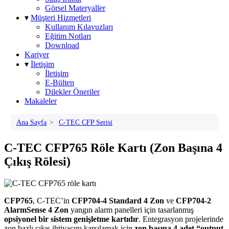
Görsel Materyaller
▾
Müşteri Hizmetleri
Kullanım Kılavuzları
Eğitim Notları
Download
Kariyer
▾
İletişim
İletişim
E-Bülten
Dilekler Öneriler
Makaleler
Ana Sayfa
>
C-TEC CFP Serisi
C-TEC CFP765 Röle Kartı (Zon Başına 4
Çıkış Rölesi)
CFP765
, C-TEC’in
CFP704-4 Standard 4 Zon
ve
CFP704-2
AlarmSense 4 Zon
yangın alarm panelleri için tasarlanmış
opsiyonel bir sistem genişletme kartıdır
. Entegrasyon projelerinde
zon bazlı çıkış ihtiyacını karşılamak için
zon başına 4 adet “output