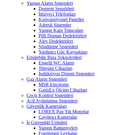
Yangın Alarm Sistemleri
Deprem Sensörleri
İtfaiyeci Telefonları
Konvansiyonel Paneller
Adresli Sistemler
Yangın Kapı Tutucuları
Pilli Duman Dedektörleri
Alev Dedektörleri
Söndürme Sistemleri
Yardımcı Güç Kaynakları
Erişilebilir Bina Teknolojileri
Engelli WC Alarm
Titreşim Cihazları
İndüksiyon Döngü Sistemleri
Gaz Alarm Sistemleri
MSR Electronic
GasisEx Ölçüm Cihazları
Geçiş Kontrol Sistemleri
Acil Aydınlatma Sistemleri
Güvenlik Kameraları
LOREX Pan Tilt Motorlar
Caydırıcı Kameralar
İş Güvenliği Ürünleri
Yangın Battaniyeleri
Fotolümen Levhalar