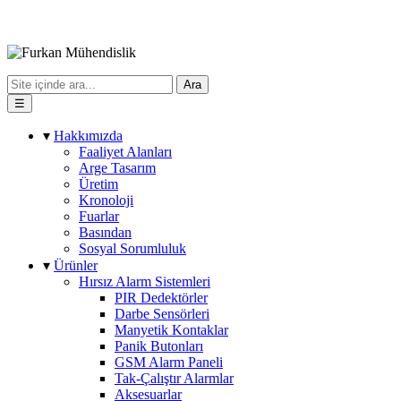
Ara
☰
▾
Hakkımızda
Faaliyet Alanları
Arge Tasarım
Üretim
Kronoloji
Fuarlar
Basından
Sosyal Sorumluluk
▾
Ürünler
Hırsız Alarm Sistemleri
PIR Dedektörler
Darbe Sensörleri
Manyetik Kontaklar
Panik Butonları
GSM Alarm Paneli
Tak-Çalıştır Alarmlar
Aksesuarlar