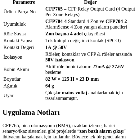
Parametre
Değer
CFP765
– CFP Relay Output Card (4 Output
Ürün / Parça No
Per Zone Relays)
CFP704-4
Standard 4 Zon ve
CFP704-2
Uyumluluk
AlarmSense 4 Zon yangın alarm panelleri
Röle Sayısı
Zon başına 4 adet
çıkış rölesi
Kontakt Yapısı
Tek kutuplu değiştirici kontak (SPCO)
Kontakt Değeri
1A @ 50V
Röleler, kontaklar ve CFP & röleler arasında
İzolasyon
50V izolasyon
Aktif röle bobini akımı:
27mA @ 27.6V
Bobin Akımı
besleme
Boyutlar
82 W × 125 H × 23 D mm
Ağırlık
64 g
Çıkışlar
mains voltaj
anahtarlamak için
Uyarı
tasarlanmamıştır.
Uygulama Notları
CFP765; bina otomasyonu (BMS), uzaktan izleme, harici
senaryo/ikaz sistemleri gibi projelerde “
zon bazlı alarm çıkışı
”
ihtiyacını karşılamak için kullanılır. Böylece tek bir genel alarm