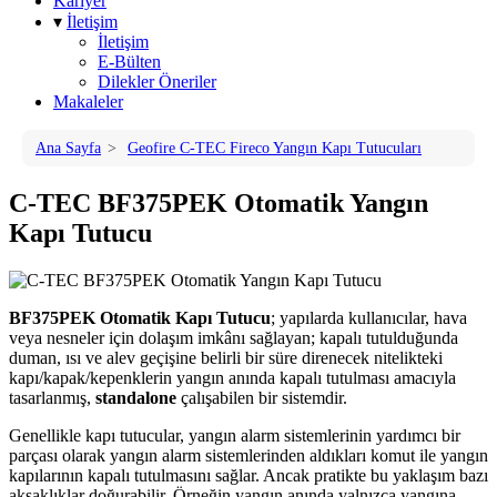
Kariyer
▾
İletişim
İletişim
E-Bülten
Dilekler Öneriler
Makaleler
Ana Sayfa
>
Geofire C-TEC Fireco Yangın Kapı Tutucuları
C-TEC BF375PEK Otomatik Yangın
Kapı Tutucu
BF375PEK Otomatik Kapı Tutucu
; yapılarda kullanıcılar, hava
veya nesneler için dolaşım imkânı sağlayan; kapalı tutulduğunda
duman, ısı ve alev geçişine belirli bir süre direnecek nitelikteki
kapı/kapak/kepenklerin yangın anında kapalı tutulması amacıyla
tasarlanmış,
standalone
çalışabilen bir sistemdir.
Genellikle kapı tutucular, yangın alarm sistemlerinin yardımcı bir
parçası olarak yangın alarm sistemlerinden aldıkları komut ile yangın
kapılarının kapalı tutulmasını sağlar. Ancak pratikte bu yaklaşım bazı
aksaklıklar doğurabilir. Örneğin yangın anında yalnızca yangına