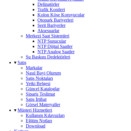
Delinatörler
Trafik Konileri
Kolon Köşe Koruyucular
Otopark Bariyerleri
Şerit Bariyerler
Aksesuarlar
Merkezi Saat Sistemleri
NTP Sunucular
NTP Dijital Saatler
NTP Analog Saatler
Su Baskını Dedektörleri
▾
Satış
Markalar
Nasıl Bayi Olurum
Satış Noktaları
Yetki Belgesi
Güncel Kataloglar
Sipariş Teslimat
Satış İrtibat
Görsel Materyaller
▾
Müşteri Hizmetleri
Kullanım Kılavuzları
Eğitim Notları
Download