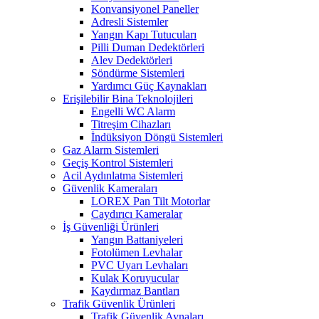
Konvansiyonel Paneller
Adresli Sistemler
Yangın Kapı Tutucuları
Pilli Duman Dedektörleri
Alev Dedektörleri
Söndürme Sistemleri
Yardımcı Güç Kaynakları
Erişilebilir Bina Teknolojileri
Engelli WC Alarm
Titreşim Cihazları
İndüksiyon Döngü Sistemleri
Gaz Alarm Sistemleri
Geçiş Kontrol Sistemleri
Acil Aydınlatma Sistemleri
Güvenlik Kameraları
LOREX Pan Tilt Motorlar
Caydırıcı Kameralar
İş Güvenliği Ürünleri
Yangın Battaniyeleri
Fotolümen Levhalar
PVC Uyarı Levhaları
Kulak Koruyucular
Kaydırmaz Bantları
Trafik Güvenlik Ürünleri
Trafik Güvenlik Aynaları