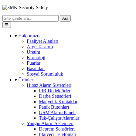
Ara
☰
▾
Hakkımızda
Faaliyet Alanları
Arge Tasarım
Üretim
Kronoloji
Fuarlar
Basından
Sosyal Sorumluluk
▾
Ürünler
Hırsız Alarm Sistemleri
PIR Dedektörler
Darbe Sensörleri
Manyetik Kontaklar
Panik Butonları
GSM Alarm Paneli
Tak-Çalıştır Alarmlar
Yangın Alarm Sistemleri
Deprem Sensörleri
İtfaiyeci Telefonları