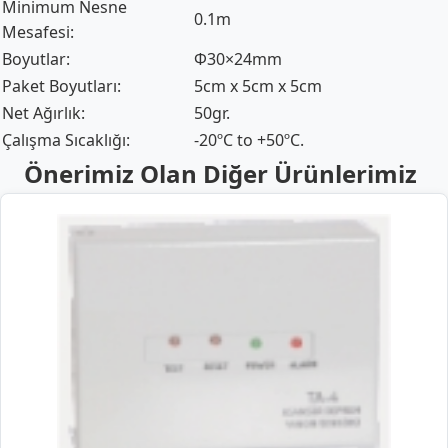
Minimum Nesne
0.1m
Mesafesi:
Boyutlar:
Φ30×24mm
Paket Boyutları:
5cm x 5cm x 5cm
Net Ağırlık:
50gr.
Çalışma Sıcaklığı:
-20ºC to +50ºC.
Önerimiz Olan Diğer Ürünlerimiz