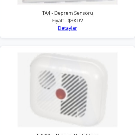
TA4 - Deprem Sensörü
Fiyat: --$+KDV
Detaylar