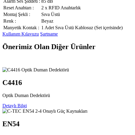
Alarm Ses Şiddeti :
85 dB
Reset Anahtarı :
2 x RFID Anahtarlık
Montaj Şekli :
Sıva Üstü
Renk :
Beyaz
Manyetik Kontak :
1 Adet Sıva Üstü Kablosuz (Set içerisinde)
Kullanım Kılavuzu
Şartname
Önerimiz Olan Diğer Ürünler
C4416
Optik Duman Dedektörü
Detaylı Bilgi
EN54