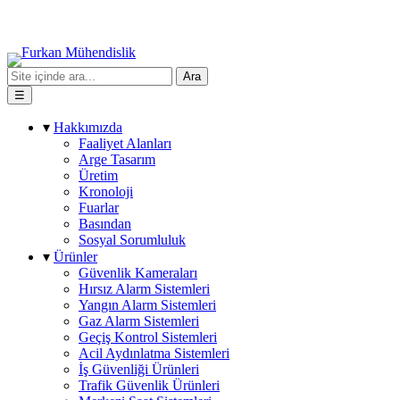
Ara
☰
▾
Hakkımızda
Faaliyet Alanları
Arge Tasarım
Üretim
Kronoloji
Fuarlar
Basından
Sosyal Sorumluluk
▾
Ürünler
Güvenlik Kameraları
Hırsız Alarm Sistemleri
Yangın Alarm Sistemleri
Gaz Alarm Sistemleri
Geçiş Kontrol Sistemleri
Acil Aydınlatma Sistemleri
İş Güvenliği Ürünleri
Trafik Güvenlik Ürünleri