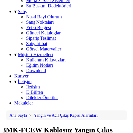
Merkezi Saat Sistemleri
Su Baskını Dedektörleri
▾
Satış
Nasıl Bayi Olurum
Satış Noktaları
Yetki Belgesi
Güncel Kataloglar
Sipariş Teslimat
Satış İrtibat
Görsel Materyaller
▾
Müşteri Hizmetleri
Kullanım Kılavuzları
Eğitim Notları
Download
Kariyer
▾
İletişim
İletişim
E-Bülten
Dilekler Öneriler
Makaleler
Ana Sayfa
>
Yangın ve Acil Çıkış Kapısı Alarmları
3MK-FCEW Kablosuz Yangın Çıkış