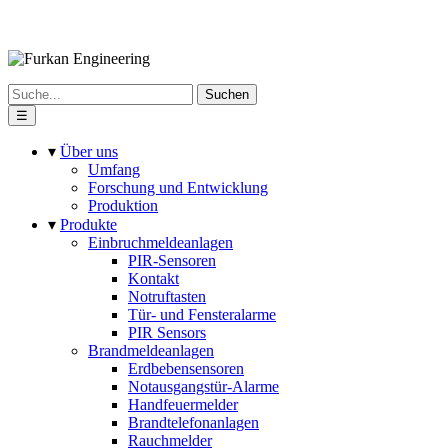
Suchen
☰
▾
Über uns
Umfang
Forschung und Entwicklung
Produktion
▾
Produkte
Einbruchmeldeanlagen
PIR-Sensoren
Kontakt
Notruftasten
Tür- und Fensteralarme
PIR Sensors
Brandmeldeanlagen
Erdbebensensoren
Notausgangstür-Alarme
Handfeuermelder
Brandtelefonanlagen
Rauchmelder