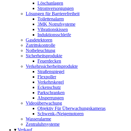
Löschanlagen
Stromversorgungen
Lösungen für Barrierefreiheit
Toilettenalarm
3MK Notrufsysteme
Vibrationskissen
Induktionsschleife
Gasdetektoren
Zutrittskontrolle
Notbeleuchtung
Sicherheitsprodukte
Feuerdecken
Verkehrssicherheitsprodukte
Straßenspiegel
Flexpoller
Verkehrskegel
Eckenschutz
Parkschranken
Absperrungen
Videoüberwachung
Objektiv Für Überwachungskameras
Schwenk-/Neigemotoren
Wasseralarme
Zentraluhrsysteme
▾
Verkauf