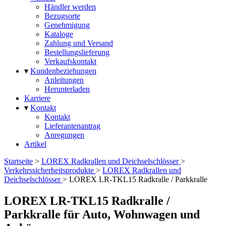
Händler werden
Bezugsorte
Genehmigung
Kataloge
Zahlung und Versand
Bestellungslieferung
Verkaufskontakt
▾
Kundenbeziehungen
Anleitungen
Herunterladen
Karriere
▾
Kontakt
Kontakt
Lieferantenantrag
Anregungen
Artikel
Startseite
>
LOREX Radkrallen und Deichselschlösser
>
Verkehrssicherheitsprodukte
>
LOREX Radkrallen und
Deichselschlösser
>
LOREX LR-TKL15 Radkralle / Parkkralle
LOREX LR-TKL15 Radkralle /
Parkkralle für Auto, Wohnwagen und