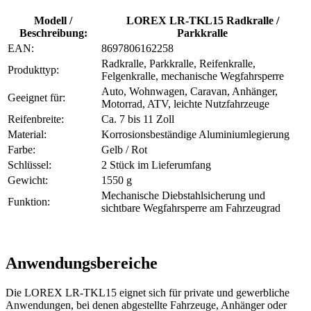
Modell /
LOREX LR-TKL15 Radkralle /
Beschreibung:
Parkkralle
EAN:
8697806162258
Radkralle, Parkkralle, Reifenkralle,
Produkttyp:
Felgenkralle, mechanische Wegfahrsperre
Auto, Wohnwagen, Caravan, Anhänger,
Geeignet für:
Motorrad, ATV, leichte Nutzfahrzeuge
Reifenbreite:
Ca. 7 bis 11 Zoll
Material:
Korrosionsbeständige Aluminiumlegierung
Farbe:
Gelb / Rot
Schlüssel:
2 Stück im Lieferumfang
Gewicht:
1550 g
Mechanische Diebstahlsicherung und
Funktion:
sichtbare Wegfahrsperre am Fahrzeugrad
Anwendungsbereiche
Die LOREX LR-TKL15 eignet sich für private und gewerbliche
Anwendungen, bei denen abgestellte Fahrzeuge, Anhänger oder