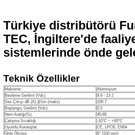
Türkiye distribütörü F
TEC, İngiltere'de faali
sistemlerinde önde gele
Teknik Özellikler
Malzeme:
Alüminyum
Besleme Gerilimi (Vdc):
9.6 - 13.2
Ses Çıkışı dB (A) @1m (maks)
100.7
Başlangıç Gerilimi (Vdc):
5,5
Nem Aralığı(%):
45-85
Çalışma Sıcaklığı :
-10°C ~ +50°C
Uyumlu Kuruluşlar:
CE, LPCB; EN54
Ürün Ölçüsü:
6" (150 mm)