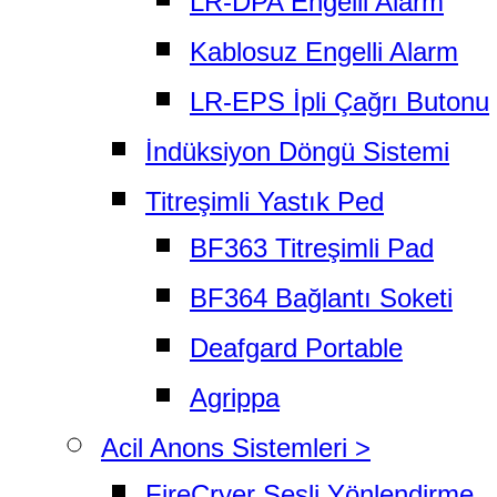
LR-DPA Engelli Alarm
Kablosuz Engelli Alarm
LR-EPS İpli Çağrı Butonu
İndüksiyon Döngü Sistemi
Titreşimli Yastık Ped
BF363 Titreşimli Pad
BF364 Bağlantı Soketi
Deafgard Portable
Agrippa
Acil Anons Sistemleri >
FireCryer Sesli Yönlendirme