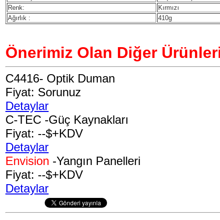
Renk:
Kırmızı
Ağırlık :
410g
Önerimiz Olan Diğer Ürünler
C4416
- Optik Duman
Fiyat: Sorunuz
Detaylar
C-TEC -Güç Kaynakları
Fiyat: --$+KDV
Detaylar
Envision
-Yangın Panelleri
Fiyat: --$+KDV
Detaylar